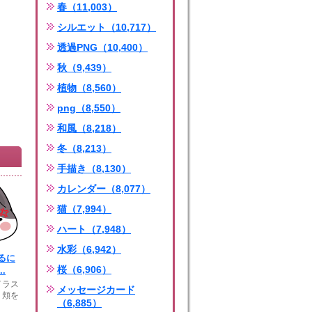
春（11,003）
シルエット（10,717）
透過PNG（10,400）
秋（9,439）
植物（8,560）
png（8,550）
和風（8,218）
冬（8,213）
手描き（8,130）
カレンダー（8,077）
猫（7,994）
ハート（7,948）
水彩（6,942）
るに
桜（6,906）
.
イラス
メッセージカード
。頬を
（6,885）