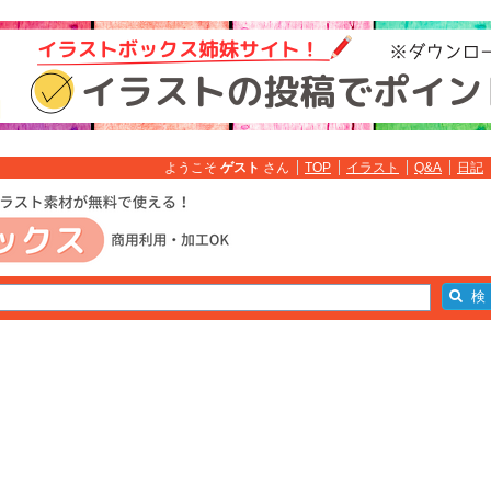
ようこそ
ゲスト
さん
TOP
イラスト
Q&A
日記