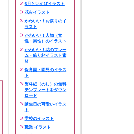
6月といえばイラスト
花火イラスト
かわいい！お祭りのイ
ラスト
かわいい！人物（女
性・男性）のイラスト
かわいい！花のフレー
ム・飾り枠イラスト素
材
保育園・園児のイラス
ト
熨斗紙（のし）の無料
テンプレートをダウン
ロード
誕生日の可愛いイラス
ト
学校のイラスト
職業 イラスト