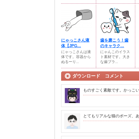
にゃっこさん液
歯を磨こう！歯
体【JPG...
のキャラク...
にゃっこさんは液
にゃんこのイラス
体です。容器から
ト素材です。大き
ぬるーり...
な歯ブラ...
ダウンロード コメント
ものすごく素敵です。かっこいい
とてもリアルな猫のポーズ、