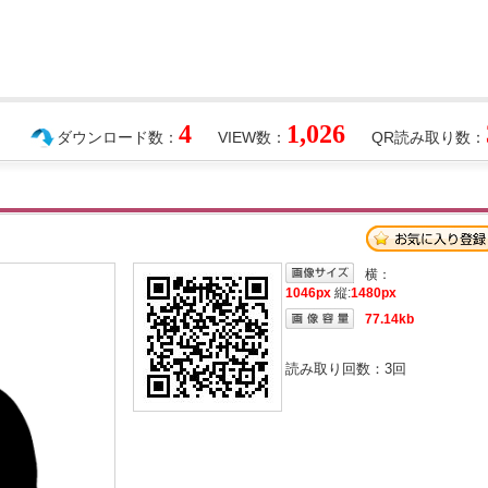
4
1,026
ダウンロード数：
VIEW数：
QR読み取り数：
横：
1046px
縦:
1480px
77.14kb
読み取り回数：
3
回