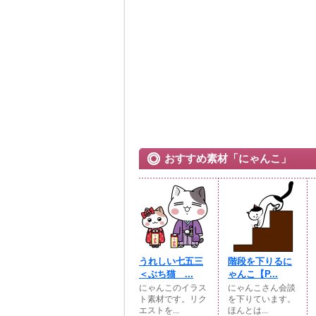
おすすめ素材「にゃんこ」
うれしい七五三
階段を下りるに
＜ぶち猫 ...
ゃんこ【P...
にゃんこのイラス
にゃんこさん会談
ト素材です。リク
を下りています。
エストを...
ほんとは...