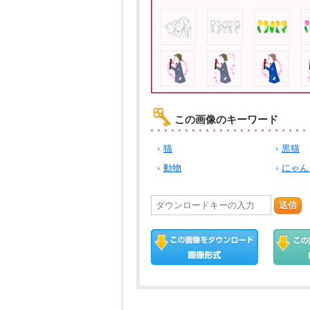
この画像のキーワード
猫
黒猫
動物
にゃん
送信