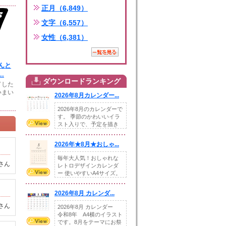
正月（6,849）
文字（6,557）
女性（6,381）
んと
.
ダウンロードランキング
ドした
いまい
2026年8月カレンダー...
2026年8月のカレンダーで
す。 季節のかわいいイラ
スト入りで、予定を描き
込めるスペ...
2026年★8月★おしゃ...
毎年大人気！おしゃれな
さん
レトロデザインカレンダ
ー 使いやすいA4サイズ。
illust...
2026年8月 カレンダ...
さん
2026年8月 カレンダー
令和8年 A4横のイラスト
です。8月をテーマにお祭