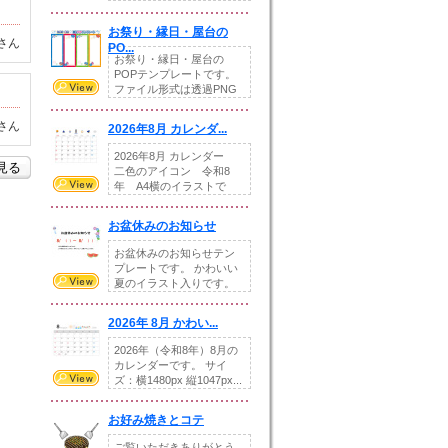
りの提...
お祭り・縁日・屋台の
さん
PO...
お祭り・縁日・屋台の
POPテンプレートです。
ファイル形式は透過PNG
です。---太め...
さん
2026年8月 カレンダ...
2026年8月 カレンダー
を見る
二色のアイコン 令和8
年 A4横のイラストで
す。8月をテ...
お盆休みのお知らせ
お盆休みのお知らせテン
プレートです。 かわいい
夏のイラスト入りです。
休業日の日付けを...
2026年 8月 かわい...
2026年（令和8年）8月の
カレンダーです。 サイ
ズ：横1480px 縦1047px...
お好み焼きとコテ
ご覧いただきありがとう