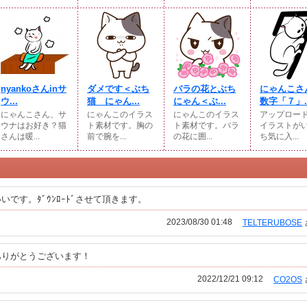
nyankoさんinサ
ダメです＜ぶち
バラの花とぶち
にゃんこさ
ウ...
猫 にゃん...
にゃん＜ぶ...
数字「７」..
にゃんこさん、サ
にゃんこのイラス
にゃんこのイラス
アップロー
ウナはお好き？猫
ト素材です。胸の
ト素材です。バラ
イラストが
さんは暖...
前で腕を...
の花に囲...
ち気に入...
です。ﾀﾞｳﾝﾛｰﾄﾞさせて頂きます。
2023/08/30 01:48
TELTERUBOSE
ありがとうございます！
2022/12/21 09:12
CO2OS