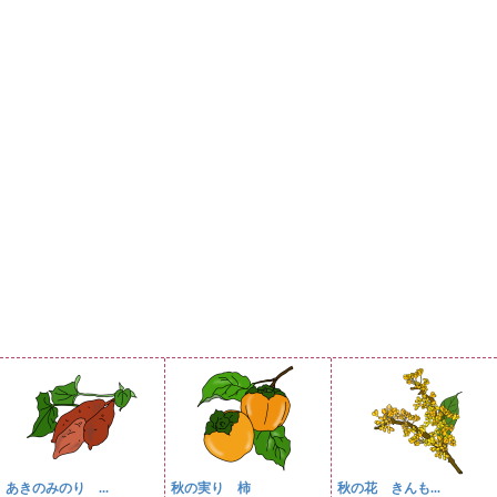
あきのみのり ...
秋の実り 柿
秋の花 きんも...