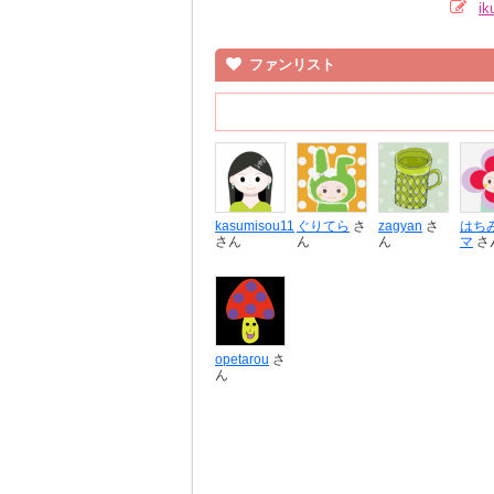
i
ファンリスト
kasumisou11
ぐりてら
さ
zagyan
さ
はち
さん
ん
ん
マ
さ
opetarou
さ
ん