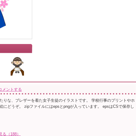
コメントする
たりな、ブレザーを着た女子生徒のイラストです。 学校行事のプリントやホ
にどうぞ。 zipファイルにはepsとpngが入っています。 epsはCSで保存し
見る（188）