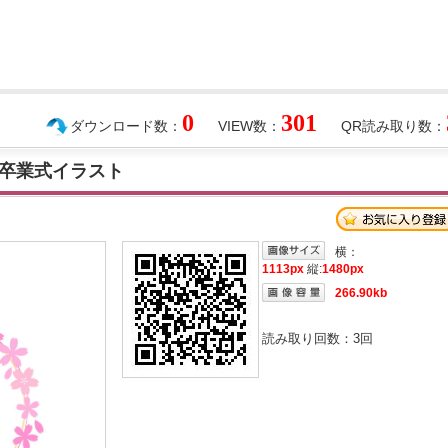
0
301
ダウンロード数：
VIEW数：
QR読み取り数：
卒業式イラスト
横：
1113px
縦:
1480px
266.90kb
読み取り回数：
3
回