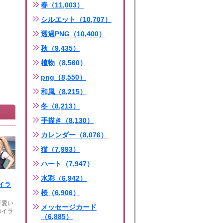
春（11,003）
シルエット（10,707）
透過PNG（10,400）
秋（9,435）
植物（8,560）
png（8,550）
和風（8,215）
冬（8,213）
手描き（8,130）
カレンダー（8,076）
猫（7,993）
ハート（7,947）
水彩（6,942）
イラ
桜（6,906）
可愛い
メッセージカード
のイラ
（6,885）