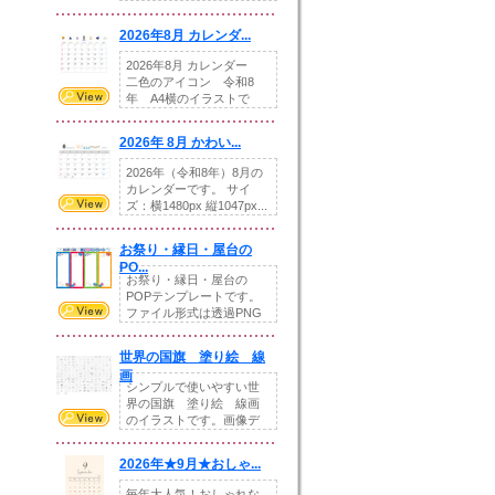
りの提...
2026年8月 カレンダ...
2026年8月 カレンダー
二色のアイコン 令和8
年 A4横のイラストで
す。8月をテ...
2026年 8月 かわい...
2026年（令和8年）8月の
カレンダーです。 サイ
ズ：横1480px 縦1047px...
お祭り・縁日・屋台の
PO...
お祭り・縁日・屋台の
POPテンプレートです。
ファイル形式は透過PNG
です。---太め...
世界の国旗 塗り絵 線
画
シンプルで使いやすい世
界の国旗 塗り絵 線画
のイラストです。画像デ
ータとEPSデータ...
2026年★9月★おしゃ...
毎年大人気！おしゃれな