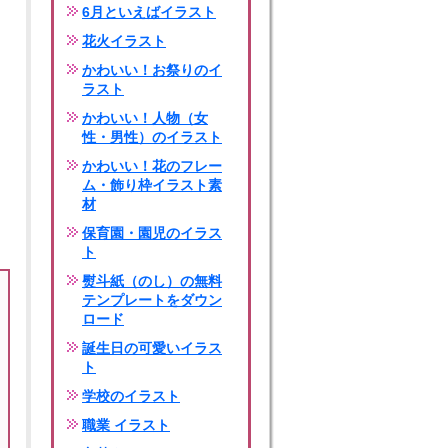
6月といえばイラスト
花火イラスト
かわいい！お祭りのイ
ラスト
かわいい！人物（女
性・男性）のイラスト
かわいい！花のフレー
ム・飾り枠イラスト素
材
保育園・園児のイラス
ト
熨斗紙（のし）の無料
テンプレートをダウン
ロード
誕生日の可愛いイラス
ト
学校のイラスト
職業 イラスト