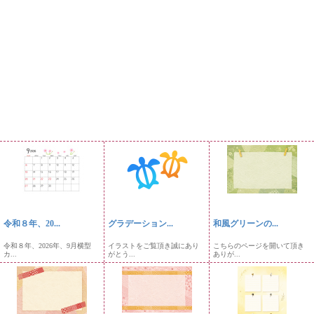
令和８年、20...
グラデーション...
和風グリーンの...
令和８年、2026年、9月横型
イラストをご覧頂き誠にあり
こちらのページを開いて頂き
カ...
がとう...
ありが...