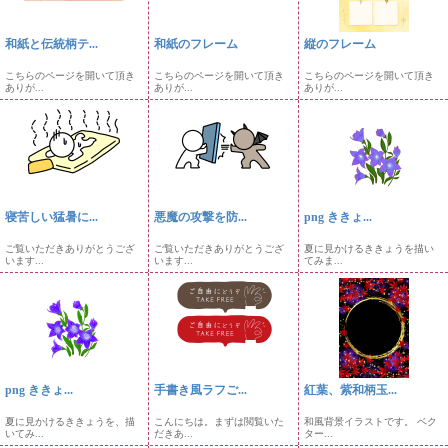
和紙と伝統柄テ...
和紙のフレーム
縦のフレーム
こちらのページを開いて頂き
こちらのページを開いて頂き
こちらのページを開いて頂き
ありが...
ありが...
ありが...
寝苦しい猛暑に...
悪魔の攻撃を防...
png ききょ...
ご覧いただきありがとうござ
ご覧いただきありがとうござ
夏に見かけるききょうを描い
います...
います...
てみま...
png ききょ...
手書き風ラフご...
紅葉、紫和柄玉...
夏に見かけるききょうを、描
こんにちは。まずは閲覧いた
和風背景イラストです。 ベク
いてみ...
だきあ...
ター...