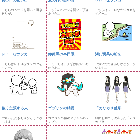
こちらのページを開いて頂き
こちらのページを開いて頂き
こちらはレトロなラジカセを
ありが...
ありが...
イメー...
レトロなラジカ...
赤黄黒の本日限...
湖に玩具の船を...
こちらはレトロなラジカセを
こんにちは。まずは閲覧いた
ご覧いただきありがとうござ
イメー...
だきあ...
います...
強く主張する人...
ゴブリンの精鋭...
「カリカリ整形...
ご覧いただきありがとうござ
ゴブリンの精鋭アサシンのシ
顔面を面白く改造した「カリ
います...
ンプル...
カリ整...