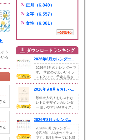
正月（6,849）
文字（6,557）
女性（6,381）
ト
ダウンロードランキング
えそう
をいろ
2026年8月カレンダー...
2026年8月のカレンダーで
す。 季節のかわいいイラ
スト入りで、予定を描き
込めるスペ...
2026年★8月★おしゃ...
毎年大人気！おしゃれな
さん
レトロデザインカレンダ
ー 使いやすいA4サイズ。
illust...
2026年8月 カレンダ...
さん
2026年8月 カレンダー
令和8年 A4横のイラスト
です。8月をテーマにお祭