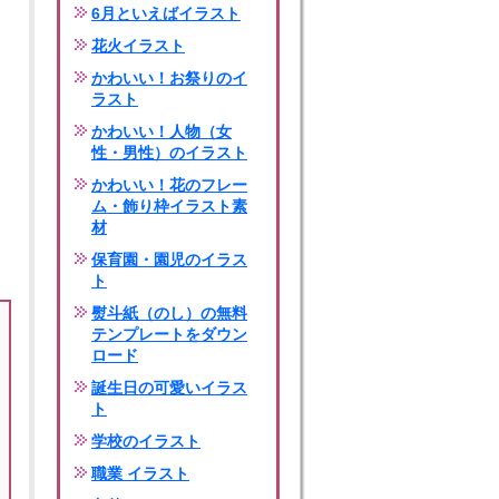
6月といえばイラスト
花火イラスト
かわいい！お祭りのイ
ラスト
かわいい！人物（女
性・男性）のイラスト
かわいい！花のフレー
ム・飾り枠イラスト素
材
保育園・園児のイラス
ト
熨斗紙（のし）の無料
テンプレートをダウン
ロード
誕生日の可愛いイラス
ト
学校のイラスト
職業 イラスト