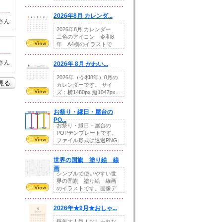
りの提...
2026年8月 カレンダ...
さん
2026年8月 カレンダー
二色のアイコン 令和8
年 A4横のイラストで
す。8月をテ...
さん
2026年 8月 かわい...
2026年（令和8年）8月の
を見る
カレンダーです。 サイ
ズ：横1480px 縦1047px...
お祭り・縁日・屋台の
PO...
お祭り・縁日・屋台の
POPテンプレートです。
ファイル形式は透過PNG
です。---太め...
世界の国旗 塗り絵 線
画
シンプルで使いやすい世
界の国旗 塗り絵 線画
のイラストです。画像デ
ータとEPSデータ...
2026年★9月★おしゃ...
毎年大人気！おしゃれな