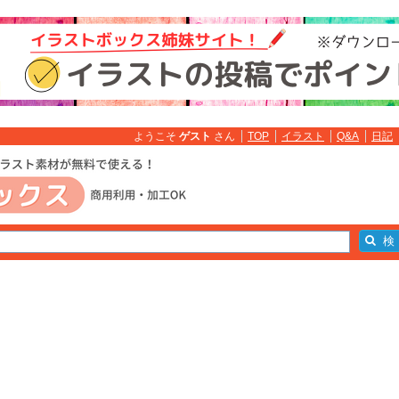
ようこそ
ゲスト
さん
TOP
イラスト
Q&A
日記