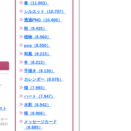
春（11,003）
シルエット（10,707）
透過PNG（10,400）
秋（9,435）
植物（8,560）
png（8,550）
和風（8,215）
冬（8,213）
手描き（8,130）
カレンダー（8,076）
猫（7,993）
ハート（7,947）
水彩（6,942）
スト
桜（6,906）
モチー
メッセージカード
の日の
（6,885）