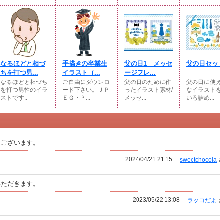
なるほどと相づ
手描きの卒業生
父の日1 メッセ
父の日セッ
ちを打つ男...
イラスト（...
ージフレ...
なるほどと相づち
ご自由にダウンロ
父の日のために作
父の日に使
を打つ男性のイラ
ード下さい。ＪＰ
ったイラスト素材/
なイラスト
ストです...
ＥＧ・Ｐ...
メッセ...
いろ詰め...
うございます。
2024/04/21 21:15
sweetchocola
いただきます。
2023/05/22 13:08
ラッコだよ