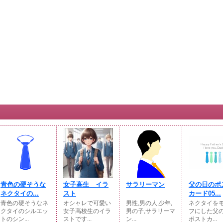
青色の硬そうな
女子高生 イラ
サラリーマン
父の日のポ
ネクタイの...
スト
カード05...
青色の硬そうなネ
オシャレで可愛い
男性,男の人,少年,
ネクタイを
クタイのシルエッ
女子高校生のイラ
男の子,サラリーマ
フにした父
トのシン...
ストです...
ン...
ポストカ...