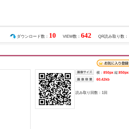
10
642
ダウンロード数：
VIEW数：
QR読み取り数：
横：
850px
縦:
850px
60.42kb
読み取り回数：
1
回