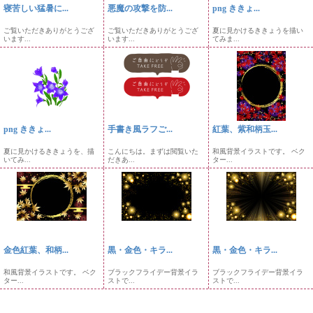
寝苦しい猛暑に...
悪魔の攻撃を防...
png ききょ...
ご覧いただきありがとうござ
ご覧いただきありがとうござ
夏に見かけるききょうを描い
います...
います...
てみま...
png ききょ...
手書き風ラフご...
紅葉、紫和柄玉...
夏に見かけるききょうを、描
こんにちは。まずは閲覧いた
和風背景イラストです。 ベク
いてみ...
だきあ...
ター...
金色紅葉、和柄...
黒・金色・キラ...
黒・金色・キラ...
和風背景イラストです。 ベク
ブラックフライデー背景イラ
ブラックフライデー背景イラ
ター...
ストで...
ストで...