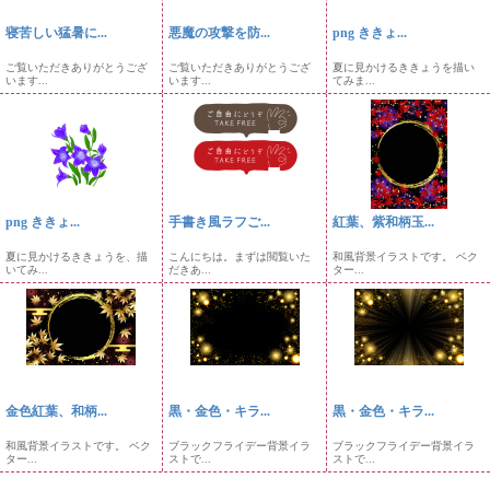
寝苦しい猛暑に...
悪魔の攻撃を防...
png ききょ...
ご覧いただきありがとうござ
ご覧いただきありがとうござ
夏に見かけるききょうを描い
います...
います...
てみま...
png ききょ...
手書き風ラフご...
紅葉、紫和柄玉...
夏に見かけるききょうを、描
こんにちは。まずは閲覧いた
和風背景イラストです。 ベク
いてみ...
だきあ...
ター...
金色紅葉、和柄...
黒・金色・キラ...
黒・金色・キラ...
和風背景イラストです。 ベク
ブラックフライデー背景イラ
ブラックフライデー背景イラ
ター...
ストで...
ストで...