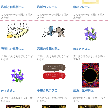
和紙と伝統柄テ...
和紙のフレーム
縦のフレーム
こちらのページを開いて頂き
こちらのページを開いて頂き
こちらのページを開いて頂き
ありが...
ありが...
ありが...
寝苦しい猛暑に...
悪魔の攻撃を防...
png ききょ...
ご覧いただきありがとうござ
ご覧いただきありがとうござ
夏に見かけるききょうを描い
います...
います...
てみま...
png ききょ...
手書き風ラフご...
紅葉、紫和柄玉...
夏に見かけるききょうを、描
こんにちは。まずは閲覧いた
和風背景イラストです。 ベク
いてみ...
だきあ...
ター...