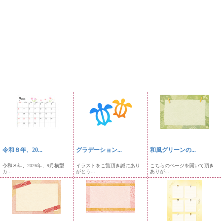
令和８年、20...
グラデーション...
和風グリーンの...
令和８年、2026年、9月横型
イラストをご覧頂き誠にあり
こちらのページを開いて頂き
カ...
がとう...
ありが...