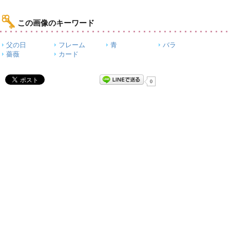
この画像のキーワード
父の日
フレーム
青
バラ
薔薇
カード
0