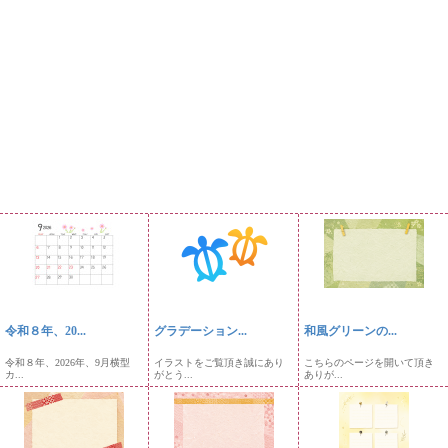
令和８年、20...
グラデーション...
和風グリーンの...
令和８年、2026年、9月横型
イラストをご覧頂き誠にあり
こちらのページを開いて頂き
カ...
がとう...
ありが...