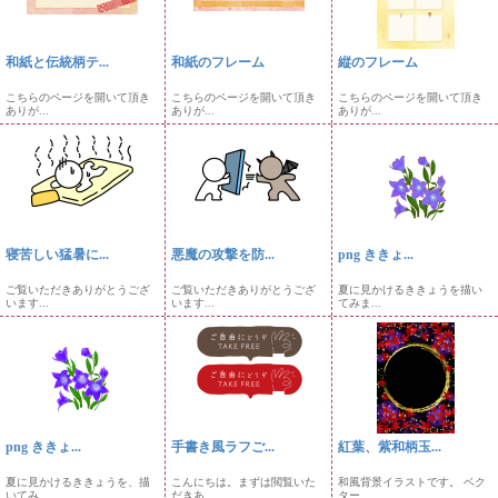
和紙と伝統柄テ...
和紙のフレーム
縦のフレーム
こちらのページを開いて頂き
こちらのページを開いて頂き
こちらのページを開いて頂き
ありが...
ありが...
ありが...
寝苦しい猛暑に...
悪魔の攻撃を防...
png ききょ...
ご覧いただきありがとうござ
ご覧いただきありがとうござ
夏に見かけるききょうを描い
います...
います...
てみま...
png ききょ...
手書き風ラフご...
紅葉、紫和柄玉...
夏に見かけるききょうを、描
こんにちは。まずは閲覧いた
和風背景イラストです。 ベク
いてみ...
だきあ...
ター...