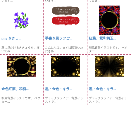
います...
います...
てみま...
png ききょ...
手書き風ラフご...
紅葉、紫和柄玉...
夏に見かけるききょうを、描
こんにちは。まずは閲覧いた
和風背景イラストです。 ベク
いてみ...
だきあ...
ター...
金色紅葉、和柄...
黒・金色・キラ...
黒・金色・キラ...
和風背景イラストです。 ベク
ブラックフライデー背景イラ
ブラックフライデー背景イラ
ター...
ストで...
ストで...