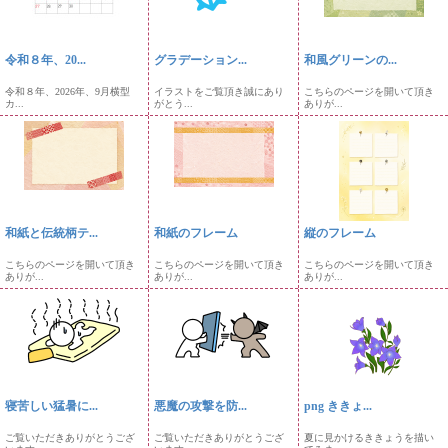
令和８年、20...
グラデーション...
和風グリーンの...
令和８年、2026年、9月横型
イラストをご覧頂き誠にあり
こちらのページを開いて頂き
カ...
がとう...
ありが...
和紙と伝統柄テ...
和紙のフレーム
縦のフレーム
こちらのページを開いて頂き
こちらのページを開いて頂き
こちらのページを開いて頂き
ありが...
ありが...
ありが...
寝苦しい猛暑に...
悪魔の攻撃を防...
png ききょ...
ご覧いただきありがとうござ
ご覧いただきありがとうござ
夏に見かけるききょうを描い