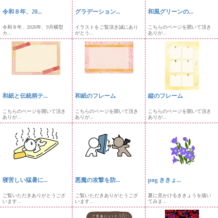
令和８年、20...
グラデーション...
和風グリーンの...
令和８年、2026年、9月横型
イラストをご覧頂き誠にあり
こちらのページを開いて頂き
カ...
がとう...
ありが...
和紙と伝統柄テ...
和紙のフレーム
縦のフレーム
こちらのページを開いて頂き
こちらのページを開いて頂き
こちらのページを開いて頂き
ありが...
ありが...
ありが...
寝苦しい猛暑に...
悪魔の攻撃を防...
png ききょ...
ご覧いただきありがとうござ
ご覧いただきありがとうござ
夏に見かけるききょうを描い
います...
います...
てみま...