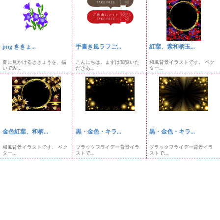
png ききょ...
手書き風ラフご...
紅葉、紫和柄玉...
夏に見かけるききょうを、描
こんにちは。まずは閲覧いた
和風背景イラストです。 ベク
いてみ...
だきあ...
ター...
金色紅葉、和柄...
黒・金色・キラ...
黒・金色・キラ...
和風背景イラストです。 ベク
ブラックフライデー背景イラ
ブラックフライデー背景イラ
ター...
ストで...
ストで...