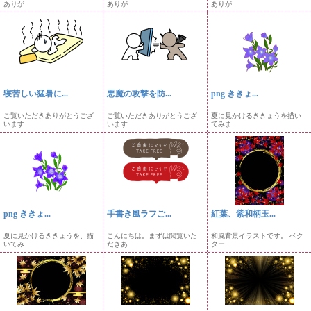
ありが...
ありが...
ありが...
寝苦しい猛暑に...
悪魔の攻撃を防...
png ききょ...
ご覧いただきありがとうござ
ご覧いただきありがとうござ
夏に見かけるききょうを描い
います...
います...
てみま...
png ききょ...
手書き風ラフご...
紅葉、紫和柄玉...
夏に見かけるききょうを、描
こんにちは。まずは閲覧いた
和風背景イラストです。 ベク
いてみ...
だきあ...
ター...