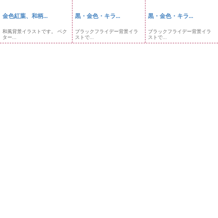
金色紅葉、和柄...
黒・金色・キラ...
黒・金色・キラ...
和風背景イラストです。 ベク
ブラックフライデー背景イラ
ブラックフライデー背景イラ
ター...
ストで...
ストで...