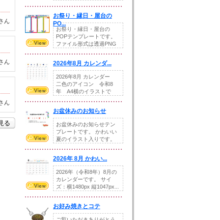
りの提...
お祭り・縁日・屋台の
さん
PO...
お祭り・縁日・屋台の
POPテンプレートです。
ファイル形式は透過PNG
です。---太め...
さん
2026年8月 カレンダ...
2026年8月 カレンダー
二色のアイコン 令和8
年 A4横のイラストで
す。8月をテ...
さん
お盆休みのお知らせ
を見る
お盆休みのお知らせテン
プレートです。 かわいい
夏のイラスト入りです。
休業日の日付けを...
2026年 8月 かわい...
2026年（令和8年）8月の
カレンダーです。 サイ
ズ：横1480px 縦1047px...
お好み焼きとコテ
ご覧いただきありがとう