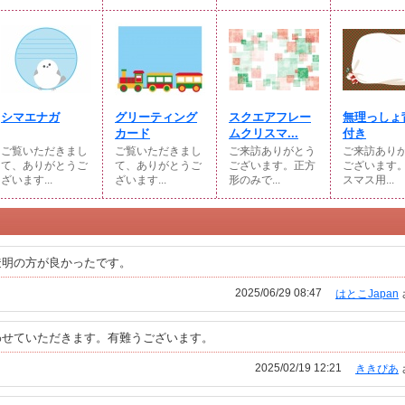
シマエナガ
グリーティング
スクエアフレー
無理っしょ
カード
ムクリスマ...
付き
ご覧いただきまし
ご覧いただきまし
ご来訪ありがとう
ご来訪あり
て、ありがとうご
て、ありがとうご
ございます。正方
ございます
ざいます...
ざいます...
形のみで...
スマス用...
透明の方が良かったです。
2025/06/29 08:47
はとこJapan
わせていただきます。有難うございます。
2025/02/19 12:21
ききぴあ