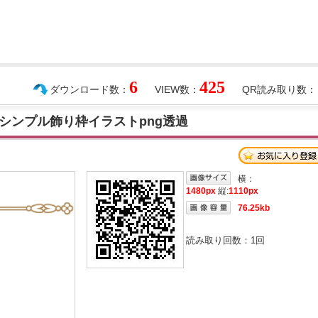
6
425
ダウンロード数：
VIEW数：
QR読み取り数：
シンプル飾り枠イラストpng透過
横：
1480px
縦:
1110px
76.25kb
読み取り回数：
1
回