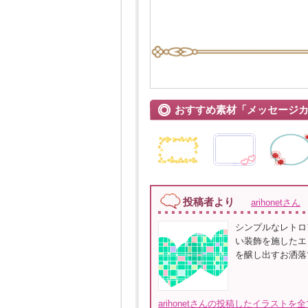
おすすめ素材「メッセージ
投稿者より
arihonetさん
シンプルなレトロ
い装飾を施したエ
を醸し出すお洒落
arihonetさんの投稿したイラストを全