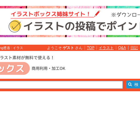
ようこそ
ゲスト
さん
TOP
イラスト
Q&A
日記
透過 : イラス