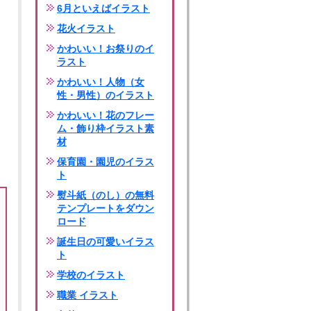
6月といえばイラスト
花火イラスト
かわいい！お祭りのイ
ラスト
かわいい！人物（女
性・男性）のイラスト
かわいい！花のフレー
ム・飾り枠イラスト素
材
保育園・園児のイラス
ト
熨斗紙（のし）の無料
テンプレートをダウン
ロード
誕生日の可愛いイラス
ト
学校のイラスト
職業 イラスト