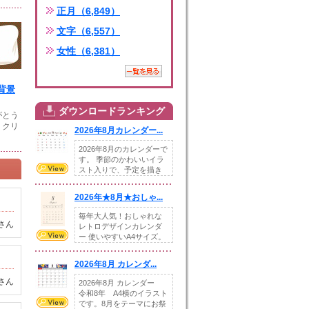
正月（6,849）
文字（6,557）
女性（6,381）
背景
ダウンロードランキング
がとう
。クリ
2026年8月カレンダー...
2026年8月のカレンダーで
す。 季節のかわいいイラ
スト入りで、予定を描き
込めるスペ...
2026年★8月★おしゃ...
毎年大人気！おしゃれな
さん
レトロデザインカレンダ
ー 使いやすいA4サイズ。
illust...
2026年8月 カレンダ...
さん
2026年8月 カレンダー
令和8年 A4横のイラスト
です。8月をテーマにお祭