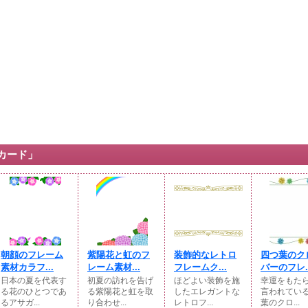
カード」
朝顔のフレーム
紫陽花と虹のフ
装飾的なレトロ
四つ葉のク
素材カラフ...
レーム素材...
フレームク...
バーのフレ..
日本の夏を代表す
初夏の訪れを告げ
ほどよい装飾を施
幸運をもた
る花のひとつであ
る紫陽花と虹を取
したエレガントな
言われてい
るアサガ...
り合わせ...
レトロフ...
葉のクロ...