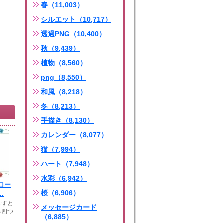
春（11,003）
シルエット（10,717）
透過PNG（10,400）
秋（9,439）
植物（8,560）
png（8,550）
和風（8,218）
冬（8,213）
手描き（8,130）
カレンダー（8,077）
猫（7,994）
ハート（7,948）
水彩（6,942）
ロー
桜（6,906）
.
らすと
メッセージカード
る四つ
（6,885）