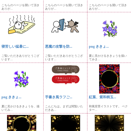
こちらのページを開いて頂き
こちらのページを開いて頂き
こちらのページを開いて頂き
ありが...
ありが...
ありが...
寝苦しい猛暑に...
悪魔の攻撃を防...
png ききょ...
ご覧いただきありがとうござ
ご覧いただきありがとうござ
夏に見かけるききょうを描い
います...
います...
てみま...
png ききょ...
手書き風ラフご...
紅葉、紫和柄玉...
夏に見かけるききょうを、描
こんにちは。まずは閲覧いた
和風背景イラストです。 ベク
いてみ...
だきあ...
ター...