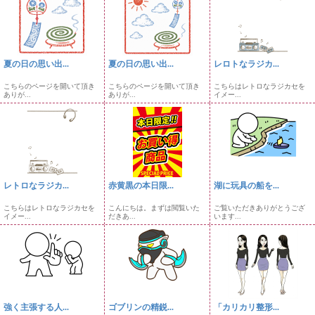
夏の日の思い出...
夏の日の思い出...
レロトなラジカ...
こちらのページを開いて頂き
こちらのページを開いて頂き
こちらはレトロなラジカセを
ありが...
ありが...
イメー...
レトロなラジカ...
赤黄黒の本日限...
湖に玩具の船を...
こちらはレトロなラジカセを
こんにちは。まずは閲覧いた
ご覧いただきありがとうござ
イメー...
だきあ...
います...
強く主張する人...
ゴブリンの精鋭...
「カリカリ整形...