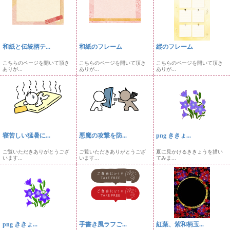
和紙と伝統柄テ...
和紙のフレーム
縦のフレーム
こちらのページを開いて頂き
こちらのページを開いて頂き
こちらのページを開いて頂き
ありが...
ありが...
ありが...
寝苦しい猛暑に...
悪魔の攻撃を防...
png ききょ...
ご覧いただきありがとうござ
ご覧いただきありがとうござ
夏に見かけるききょうを描い
います...
います...
てみま...
png ききょ...
手書き風ラフご...
紅葉、紫和柄玉...