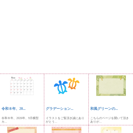
令和８年、20...
グラデーション...
和風グリーンの...
令和８年、2026年、9月横型
イラストをご覧頂き誠にあり
こちらのページを開いて頂き
カ...
がとう...
ありが...