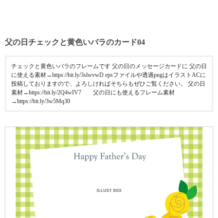
父の日チェックと黄色いバラのカード04
チェックと黄色いバラのフレームです 父の日のメッセージカードに 父の日
に使える素材→https://bit.ly/3slwvwD epsファイルや透過pngはイラストACに
投稿しておりますので、よろしければそちらもぜひご覧ください。 父の日
素材→https://bit.ly/2Q4wIV7 父の日にも使えるフレーム素材
→https://bit.ly/3w5Mq30