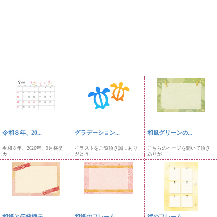
令和８年、20...
グラデーション...
和風グリーンの...
令和８年、2026年、9月横型
イラストをご覧頂き誠にあり
こちらのページを開いて頂き
カ...
がとう...
ありが...
和紙と伝統柄テ...
和紙のフレーム
縦のフレーム