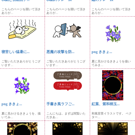
こちらのページを開いて頂き
こちらのページを開いて頂き
こちらのページを開いて頂き
ありが...
ありが...
ありが...
寝苦しい猛暑に...
悪魔の攻撃を防...
png ききょ...
ご覧いただきありがとうござ
ご覧いただきありがとうござ
夏に見かけるききょうを描い
います...
います...
てみま...
png ききょ...
手書き風ラフご...
紅葉、紫和柄玉...
夏に見かけるききょうを、描
こんにちは。まずは閲覧いた
和風背景イラストです。 ベク
いてみ...
だきあ...
ター...