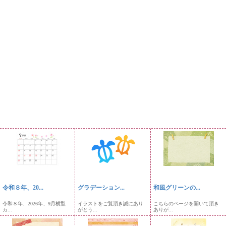
令和８年、20...
グラデーション...
和風グリーンの...
令和８年、2026年、9月横型
イラストをご覧頂き誠にあり
こちらのページを開いて頂き
カ...
がとう...
ありが...