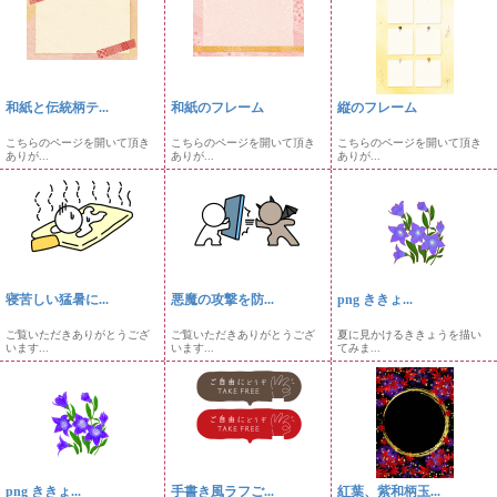
和紙と伝統柄テ...
和紙のフレーム
縦のフレーム
こちらのページを開いて頂き
こちらのページを開いて頂き
こちらのページを開いて頂き
ありが...
ありが...
ありが...
寝苦しい猛暑に...
悪魔の攻撃を防...
png ききょ...
ご覧いただきありがとうござ
ご覧いただきありがとうござ
夏に見かけるききょうを描い
います...
います...
てみま...
png ききょ...
手書き風ラフご...
紅葉、紫和柄玉...