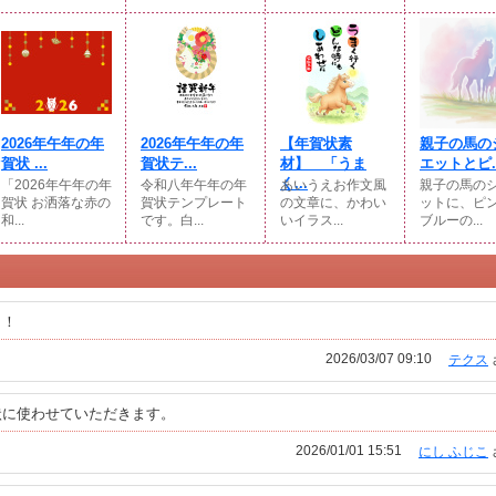
2026年午年の年
2026年午年の年
【年賀状素
親子の馬の
賀状 ...
賀状テ...
材】 「うま
エットとピ..
く...
「2026年午年の年
令和八年午年の年
あいうえお作文風
親子の馬の
賀状 お洒落な赤の
賀状テンプレート
の文章に、かわい
ットに、ピ
和...
です。白...
いイラス...
ブルーの...
！！
2026/03/07 09:10
テクス
状に使わせていただきます。
2026/01/01 15:51
にし ふじこ