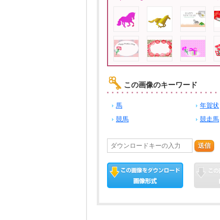
この画像のキーワード
馬
年賀状
競馬
競走馬
送信