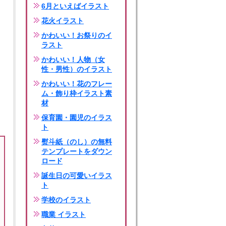
6月といえばイラスト
花火イラスト
かわいい！お祭りのイ
ラスト
かわいい！人物（女
性・男性）のイラスト
かわいい！花のフレー
ム・飾り枠イラスト素
材
保育園・園児のイラス
ト
熨斗紙（のし）の無料
テンプレートをダウン
ロード
誕生日の可愛いイラス
ト
学校のイラスト
職業 イラスト