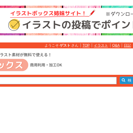
ようこそ
ゲスト
さん
TOP
イラスト
Q&A
日記