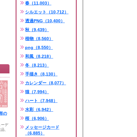
春（11,003）
シルエット（10,712）
透過PNG（10,400）
秋（9,439）
植物（8,560）
png（8,550）
和風（8,218）
冬（8,213）
手描き（8,130）
カレンダー（8,077）
猫（7,994）
ハート（7,948）
水彩（6,942）
形の
桜（6,906）
ェーデ
メッセージカード
芸品、
（6,885）