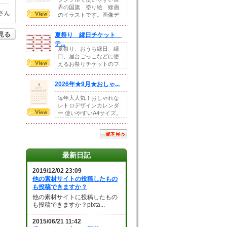
界の国旗 塗り絵 線画
さん
のイラストです。画像デ
ータとEPSデータ...
を見る
夏祭り 縁日チケット
テ...
夏祭り、おうち縁日、縁
日、屋台ごっこなどに使
えるお祭りチケットのフ
ォーマットです。Z...
2026年★9月★おしゃ...
毎年大人気！おしゃれな
レトロデザインカレンダ
ー 使いやすいA4サイズ。
illust...
最新日記
2019/12/02 23:09
他の素材サイトの投稿したもの
も投稿できますか？
他の素材サイトに投稿したもの
も投稿できますか？pixta...
2015/06/21 11:42