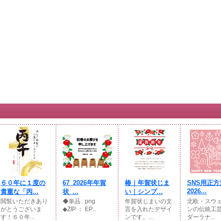
６０年に１度の
67_2026年年賀
椿｜年賀状じま
SNS用正方
2026...
貴重な「丙...
状_...
い｜シンプ...
閲覧いただきあり
◆単品 : png
年賀状じまいの文
北欧・スウ
がとうございま
◆ZIP ： EP...
言を入れたデザイ
ンの伝統工
す！６０年...
ンです。...
ダーラナ...