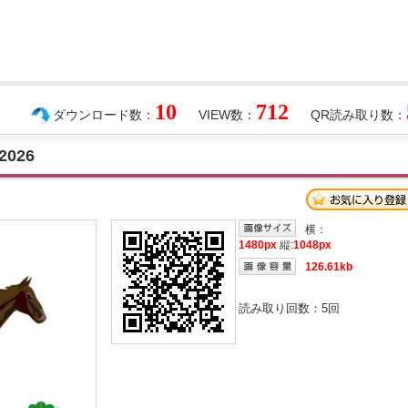
10
712
ダウンロード数：
VIEW数：
QR読み取り数：
026
横：
1480px
縦:
1048px
126.61kb
読み取り回数：
5
回