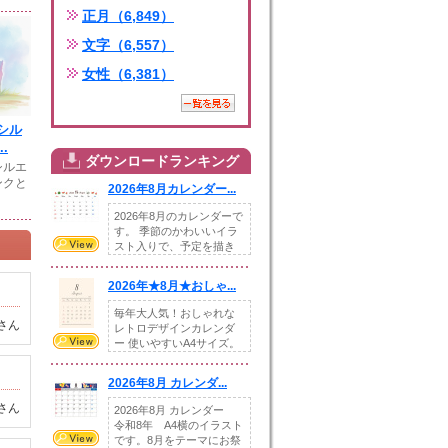
正月（6,849）
文字（6,557）
女性（6,381）
シル
.
ダウンロードランキング
シルエ
ンクと
2026年8月カレンダー...
2026年8月のカレンダーで
す。 季節のかわいいイラ
スト入りで、予定を描き
込めるスペ...
2026年★8月★おしゃ...
毎年大人気！おしゃれな
さん
レトロデザインカレンダ
ー 使いやすいA4サイズ。
illust...
2026年8月 カレンダ...
さん
2026年8月 カレンダー
令和8年 A4横のイラスト
です。8月をテーマにお祭