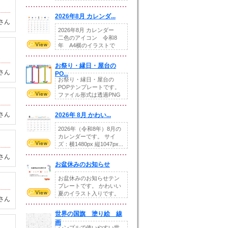
りの提...
2026年8月 カレンダ...
さん
2026年8月 カレンダー
二色のアイコン 令和8
年 A4横のイラストで
す。8月をテ...
お祭り・縁日・屋台の
さん
PO...
お祭り・縁日・屋台の
POPテンプレートです。
ファイル形式は透過PNG
です。---太め...
さん
2026年 8月 かわい...
2026年（令和8年）8月の
カレンダーです。 サイ
ズ：横1480px 縦1047px...
さん
お盆休みのお知らせ
お盆休みのお知らせテン
プレートです。 かわいい
夏のイラスト入りです。
さん
休業日の日付けを...
世界の国旗 塗り絵 線
画
シンプルで使いやすい世