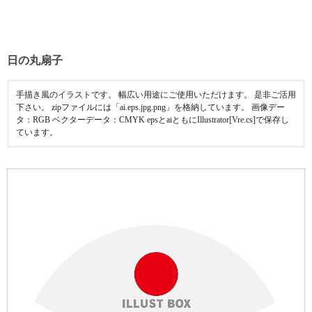
日の丸扇子
手描き風のイラストです。 幅広い用途にご使用いただけます。 是非ご活用
下さい。 zipファイルには「ai.eps.jpg.png」を格納しています。 画像デー
タ：RGB ベクターデータ：CMYK epsとaiともにIllustrator[Vre.cs]で保存し
ています。