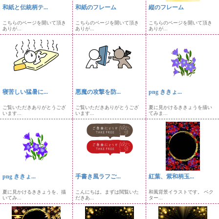
和紙と伝統柄テ...
和紙のフレーム
縦のフレーム
こちらのページを開いて頂き
こちらのページを開いて頂き
こちらのページを開いて頂き
ありが...
ありが...
ありが...
寝苦しい猛暑に...
悪魔の攻撃を防...
png ききょ...
ご覧いただきありがとうござ
ご覧いただきありがとうござ
夏に見かけるききょうを描い
います...
います...
てみま...
png ききょ...
手書き風ラフご...
紅葉、紫和柄玉...
夏に見かけるききょうを、描
こんにちは。まずは閲覧いた
和風背景イラストです。 ベク
いてみ...
だきあ...
ター...