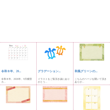
令和８年、20...
グラデーション...
和風グリーンの...
令和８年、2026年、9月横型
イラストをご覧頂き誠にあり
こちらのページを開いて頂き
カ...
がとう...
ありが...