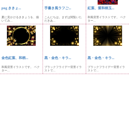
png ききょ...
手書き風ラフご...
紅葉、紫和柄玉...
夏に見かけるききょうを、描
こんにちは。まずは閲覧いた
和風背景イラストです。 ベク
いてみ...
だきあ...
ター...
金色紅葉、和柄...
黒・金色・キラ...
黒・金色・キラ...
和風背景イラストです。 ベク
ブラックフライデー背景イラ
ブラックフライデー背景イラ
ター...
ストで...
ストで...