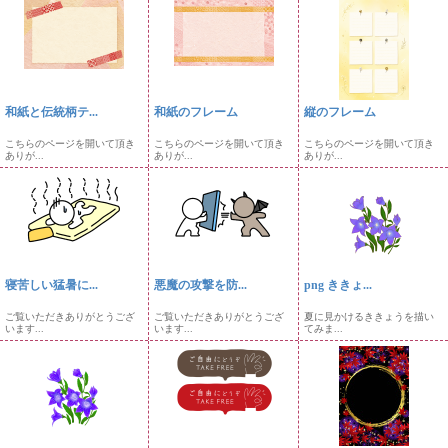
和紙と伝統柄テ...
和紙のフレーム
縦のフレーム
こちらのページを開いて頂き
こちらのページを開いて頂き
こちらのページを開いて頂き
ありが...
ありが...
ありが...
寝苦しい猛暑に...
悪魔の攻撃を防...
png ききょ...
ご覧いただきありがとうござ
ご覧いただきありがとうござ
夏に見かけるききょうを描い
います...
います...
てみま...