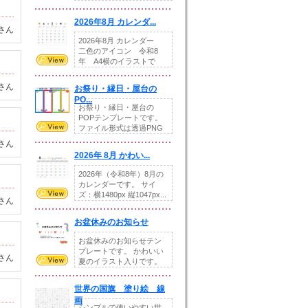
りの提...
2026年8月 カレンダ...
さん
2026年8月 カレンダー
二色のアイコン 令和8
年 A4横のイラストで
す。8月をテ...
さん
お祭り・縁日・屋台の
PO...
お祭り・縁日・屋台の
POPテンプレートです。
ファイル形式は透過PNG
です。---太め...
さん
2026年 8月 かわい...
2026年（令和8年）8月の
カレンダーです。 サイ
ズ：横1480px 縦1047px...
さん
お盆休みのお知らせ
お盆休みのお知らせテン
プレートです。 かわいい
さん
夏のイラスト入りです。
休業日の日付けを...
世界の国旗 塗り絵 線
画
シンプルで使いやすい世