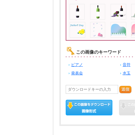
この画像のキーワード
ピアノ
音符
発表会
水玉
送信