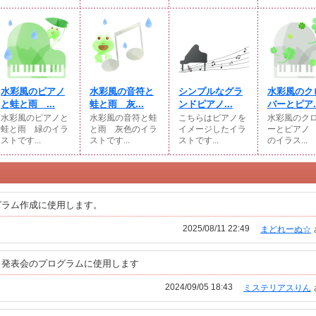
水彩風のピアノ
水彩風の音符と
シンプルなグラ
水彩風のク
と蛙と雨 ...
蛙と雨 灰...
ンドピアノ...
バーとピア..
水彩風のピアノと
水彩風の音符と蛙
こちらはピアノを
水彩風のク
蛙と雨 緑のイラ
と雨 灰色のイラ
イメージしたイラ
ーとピアノ
ストです...
ストです...
ストです...
のイラス...
グラム作成に使用します。
2025/08/11 22:49
まどれーぬ☆
ノ発表会のプログラムに使用します
2024/09/05 18:43
ミステリアスりん