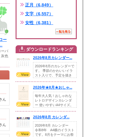
正月（6,849）
文字（6,557）
女性（6,381）
ロー
.
ダウンロードランキング
ローバ
 灰色
2026年8月カレンダー...
2026年8月のカレンダーで
す。 季節のかわいいイラ
スト入りで、予定を描き
込めるスペ...
2026年★8月★おしゃ...
毎年大人気！おしゃれな
さん
レトロデザインカレンダ
ー 使いやすいA4サイズ。
illust...
2026年8月 カレンダ...
さん
2026年8月 カレンダー
令和8年 A4横のイラスト
です。8月をテーマにお祭