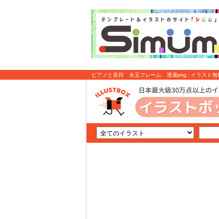
ピアノと音符 水玉フレーム 透過png : イラスト無