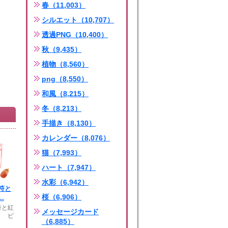
春（11,003）
シルエット（10,707）
透過PNG（10,400）
秋（9,435）
植物（8,560）
png（8,550）
和風（8,215）
冬（8,213）
手描き（8,130）
カレンダー（8,076）
猫（7,993）
ハート（7,947）
水彩（6,942）
符と
桜（6,906）
.
符と紅
メッセージカード
り ピ
（6,885）