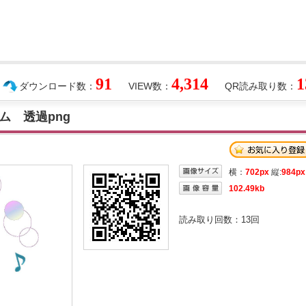
91
4,314
1
ダウンロード数：
VIEW数：
QR読み取り数：
ム 透過png
横：
702px
縦:
984px
102.49kb
読み取り回数：
13
回