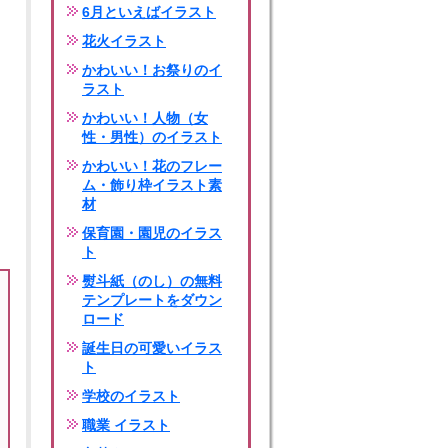
6月といえばイラスト
花火イラスト
かわいい！お祭りのイ
ラスト
かわいい！人物（女
性・男性）のイラスト
かわいい！花のフレー
ム・飾り枠イラスト素
材
保育園・園児のイラス
ト
熨斗紙（のし）の無料
テンプレートをダウン
ロード
誕生日の可愛いイラス
ト
学校のイラスト
職業 イラスト