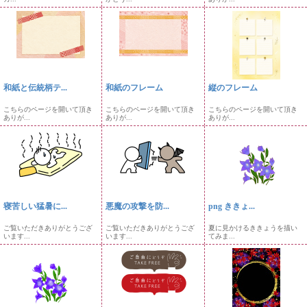
和紙と伝統柄テ...
和紙のフレーム
縦のフレーム
こちらのページを開いて頂き
こちらのページを開いて頂き
こちらのページを開いて頂き
ありが...
ありが...
ありが...
寝苦しい猛暑に...
悪魔の攻撃を防...
png ききょ...
ご覧いただきありがとうござ
ご覧いただきありがとうござ
夏に見かけるききょうを描い
います...
います...
てみま...