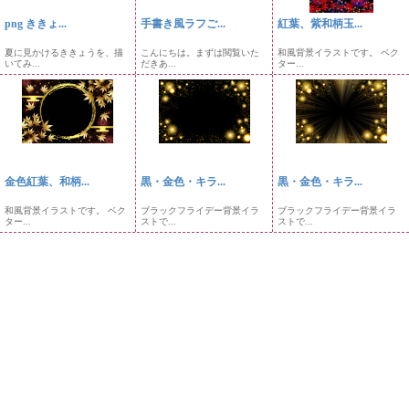
png ききょ...
手書き風ラフご...
紅葉、紫和柄玉...
夏に見かけるききょうを、描
こんにちは。まずは閲覧いた
和風背景イラストです。 ベク
いてみ...
だきあ...
ター...
金色紅葉、和柄...
黒・金色・キラ...
黒・金色・キラ...
和風背景イラストです。 ベク
ブラックフライデー背景イラ
ブラックフライデー背景イラ
ター...
ストで...
ストで...