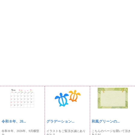
令和８年、20...
グラデーション...
和風グリーンの...
令和８年、2026年、9月横型
イラストをご覧頂き誠にあり
こちらのページを開いて頂き
カ...
がとう...
ありが...