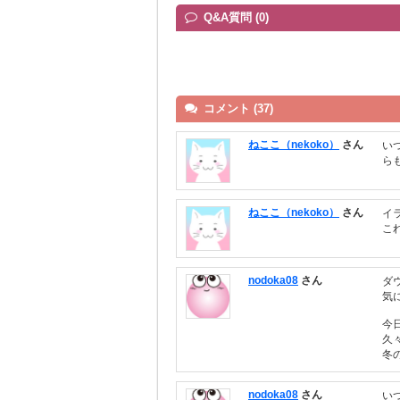
Q&A質問 (0)
コメント (37)
ねここ（nekoko）
さん
い
ら
ねここ（nekoko）
さん
イ
こ
nodoka08
さん
ダ
気
今
久
冬
nodoka08
さん
い