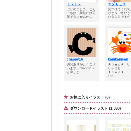
トレトレ
エゾモモコ
はじめまして。こん
見つけてくれて
にちは。頻繁には更
がとうございま
新できませんが...
いきなりですが..
chappy16
kanikanisan
訪問ありがとうござ
★☆★☆★ い
います。chappy16
しゃませ
と申しま...
★☆★☆★
kan...
お気に入りイラスト (0)
ダウンロードイラスト (1,390)