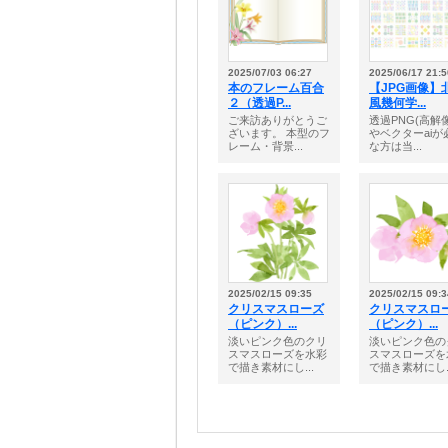
2025/07/03 06:27
2025/06/17 21:5
本のフレーム百合
【JPG画像】
２（透過P...
風幾何学...
ご来訪ありがとうご
透過PNG(高解
ざいます。 本型のフ
やベクターaiが
レーム・背景...
な方は当...
2025/02/15 09:35
2025/02/15 09:3
クリスマスローズ
クリスマスロ
（ピンク）...
（ピンク）...
淡いピンク色のクリ
淡いピンク色の
スマスローズを水彩
スマスローズを
で描き素材にし...
で描き素材にし..