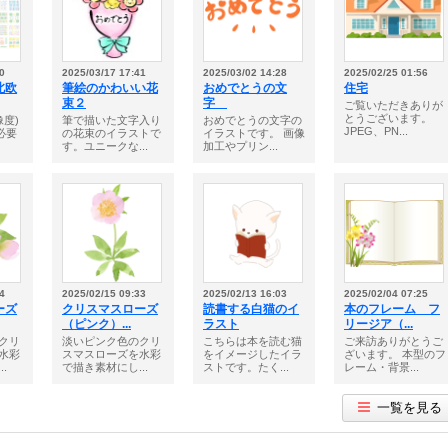
0
2025/03/17 17:41
2025/03/02 14:28
2025/02/25 01:56
北欧
筆絵のかわいい花
おめでとうの文
住宅
束２
字
ご覧いただきありが
とうございます。
像度)
筆で描いた文字入り
おめでとうの文字の
JPEG、PN...
必要
の花束のイラストで
イラストです。 画像
す。ユニークな...
加工やプリン...
4
2025/02/15 09:33
2025/02/13 16:03
2025/02/04 07:25
ーズ
クリスマスローズ
読書する白猫のイ
本のフレーム フ
（ピンク）...
ラスト
リージア（...
クリ
淡いピンク色のクリ
こちらは本を読む猫
ご来訪ありがとうご
水彩
スマスローズを水彩
をイメージしたイラ
ざいます。 本型のフ
.
で描き素材にし...
ストです。たく...
レーム・背景...
一覧を見る