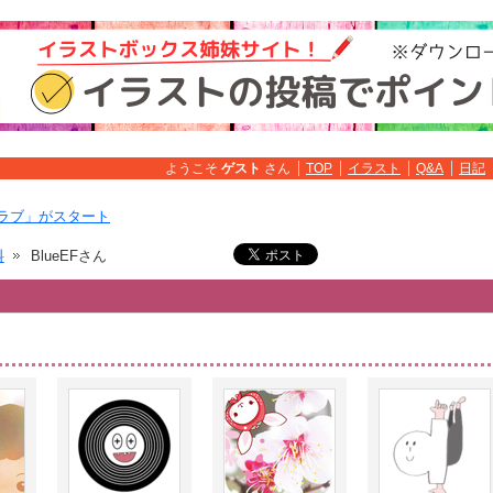
ようこそ
ゲスト
さん
TOP
イラスト
Q&A
日記
ラブ」がスタート
料
BlueEFさん