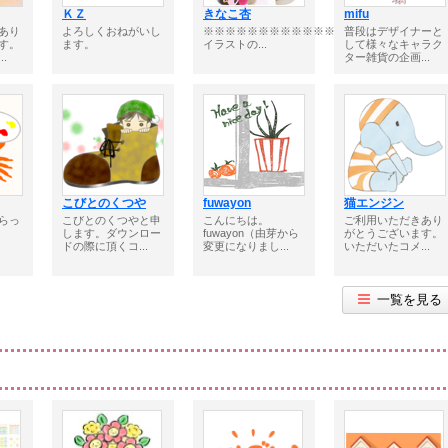
ＫＺ
きなこ杏
mifu
あり
よろしくおねがいし
※※※※※※※※※※※※※※※※※※※■
普段はデザイナーと
す。
ます。
イラストの...
して様々なキャラク
.
ター雑貨の企画...
こびとのくつや
fuwayon
猫エンジン
らっ
こびとのくつやと申
こんにちは。
ご利用いただきあり
します。ダウンロー
fuwayon（由芽から
がとうございます。
ドの際に頂くコ...
変更になりまし...
いただいたコメ...
一覧を見る