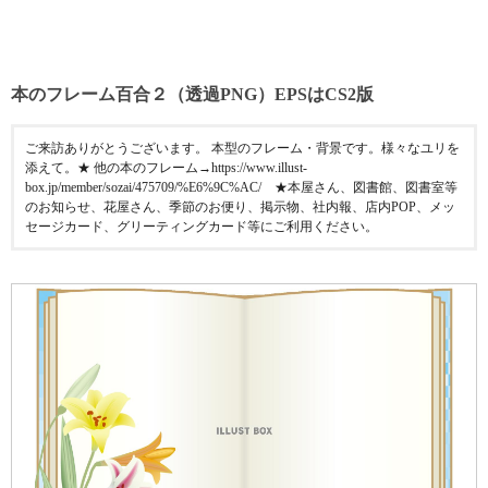
本のフレーム百合２（透過PNG）EPSはCS2版
ご来訪ありがとうございます。 本型のフレーム・背景です。様々なユリを
添えて。★ 他の本のフレーム→https://www.illust-
box.jp/member/sozai/475709/%E6%9C%AC/ ★本屋さん、図書館、図書室等
のお知らせ、花屋さん、季節のお便り、掲示物、社内報、店内POP、メッ
セージカード、グリーティングカード等にご利用ください。