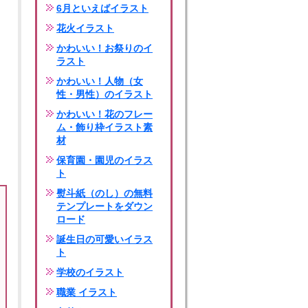
6月といえばイラスト
花火イラスト
かわいい！お祭りのイ
ラスト
かわいい！人物（女
性・男性）のイラスト
かわいい！花のフレー
ム・飾り枠イラスト素
材
保育園・園児のイラス
ト
熨斗紙（のし）の無料
テンプレートをダウン
ロード
誕生日の可愛いイラス
ト
学校のイラスト
職業 イラスト