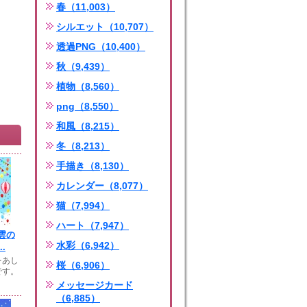
春（11,003）
シルエット（10,707）
透過PNG（10,400）
秋（9,439）
植物（8,560）
png（8,550）
和風（8,215）
冬（8,213）
手描き（8,130）
カレンダー（8,077）
猫（7,994）
ハート（7,947）
雲の
水彩（6,942）
.
をあし
桜（6,906）
です。
メッセージカード
（6,885）