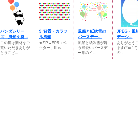
パンダシリー
9_背景・カラフ
風船と紙吹雪の
JPEG・風
ズ 風船を持...
ル風船
バースデー...
デーシ...
この度は素材をご
★ZIP→EPS（ベ
風船と紙吹雪が舞
ありがとう
覧いただきありが
クター、Illust...
う可愛いバースデ
ます(*´ω｀*
とうござ...
ー用のイ...
の...