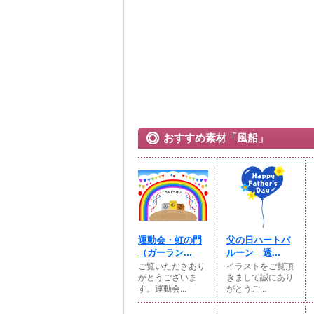
おすすめ素材「風船」
運動会・虹の門
父の日ハートバ
（ガーラン...
ルーン 透...
ご覧いただきあり
イラストをご覧頂
がとうございま
きまして誠にあり
す。運動会...
がとうご...