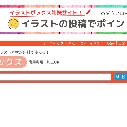
ようこそ
ゲスト
さん
TOP
イラスト
Q&A
日記