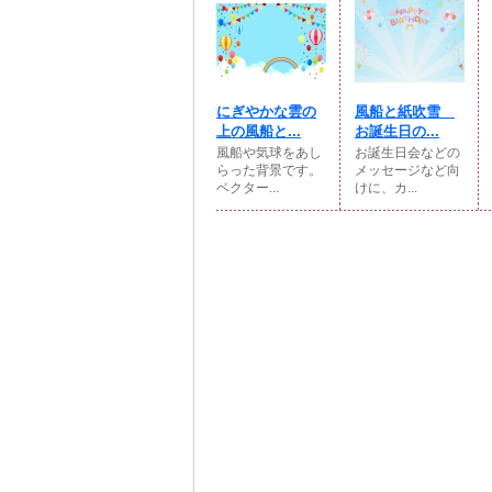
にぎやかな雲の
風船と紙吹雪
上の風船と...
お誕生日の...
風船や気球をあし
お誕生日会などの
らった背景です。
メッセージなど向
ベクター...
けに、カ...