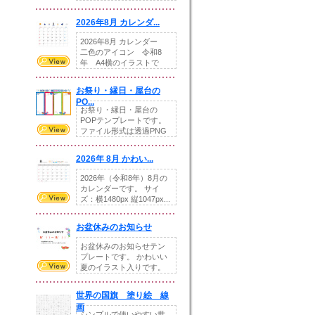
りの提...
2026年8月 カレンダ...
2026年8月 カレンダー
二色のアイコン 令和8
年 A4横のイラストで
す。8月をテ...
お祭り・縁日・屋台の
PO...
お祭り・縁日・屋台の
POPテンプレートです。
ファイル形式は透過PNG
です。---太め...
2026年 8月 かわい...
2026年（令和8年）8月の
カレンダーです。 サイ
ズ：横1480px 縦1047px...
お盆休みのお知らせ
お盆休みのお知らせテン
プレートです。 かわいい
夏のイラスト入りです。
休業日の日付けを...
世界の国旗 塗り絵 線
画
シンプルで使いやすい世