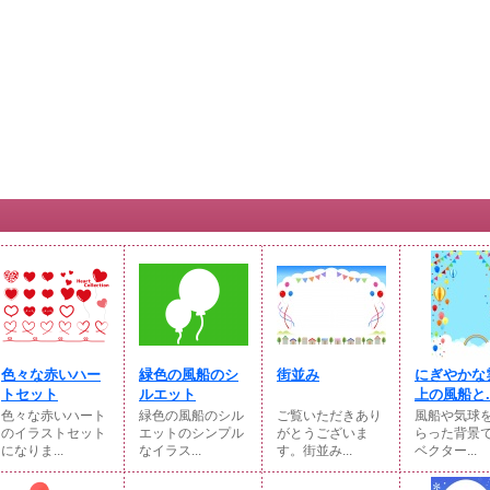
色々な赤いハー
緑色の風船のシ
街並み
にぎやかな
トセット
ルエット
上の風船と..
色々な赤いハート
緑色の風船のシル
ご覧いただきあり
風船や気球
のイラストセット
エットのシンプル
がとうございま
らった背景
になりま...
なイラス...
す。街並み...
ベクター...