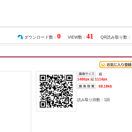
0
41
ダウンロード数：
VIEW数：
QR読み取り数：
横：
1480px
縦:
1114px
68.18kb
読み取り回数：
1
回