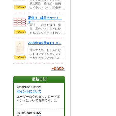
界の国旗 塗り絵 線画
のイラストです。画像デ
ータとEPSデータ...
夏祭り 縁日チケット
テ...
夏祭り、おうち縁日、縁
日、屋台ごっこなどに使
えるお祭りチケットのフ
ォーマットです。Z...
2026年★9月★おしゃ...
毎年大人気！おしゃれな
レトロデザインカレンダ
ー 使いやすいA4サイズ。
illust...
最新日記
2019/10/10 01:21
ポイントについて
ユーザーログのダウンロードポ
イントについて質問です。ユ
ー...
2019/02/06 01:27