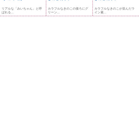
リアルな「みいちゃん」と呼
カラフルなきのこの後ろにグ
カラフルなきのこが並んだラ
ばれる...
リーン...
イン素...