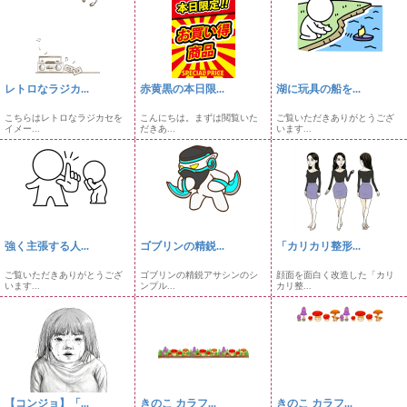
レトロなラジカ...
赤黄黒の本日限...
湖に玩具の船を...
こちらはレトロなラジカセを
こんにちは。まずは閲覧いた
ご覧いただきありがとうござ
イメー...
だきあ...
います...
強く主張する人...
ゴブリンの精鋭...
「カリカリ整形...
ご覧いただきありがとうござ
ゴブリンの精鋭アサシンのシ
顔面を面白く改造した「カリ
います...
ンプル...
カリ整...
【コンジョ】「...
きのこ カラフ...
きのこ カラフ...