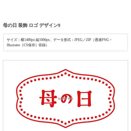
母の日 装飾 ロゴ デザイン9
サイズ：横1480px 縦1000px、データ形式：JPEG／ZIP（透過PNG・
Illustrator［CS保存］収録）