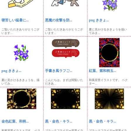
寝苦しい猛暑に...
悪魔の攻撃を防...
png ききょ...
ご覧いただきありがとうござ
ご覧いただきありがとうござ
夏に見かけるききょうを描い
います...
います...
てみま...
png ききょ...
手書き風ラフご...
紅葉、紫和柄玉...
夏に見かけるききょうを、描
こんにちは。まずは閲覧いた
和風背景イラストです。 ベク
いてみ...
だきあ...
ター...
金色紅葉、和柄...
黒・金色・キラ...
黒・金色・キラ...
和風背景イラストです。 ベク
ブラックフライデー背景イラ
ブラックフライデー背景イラ