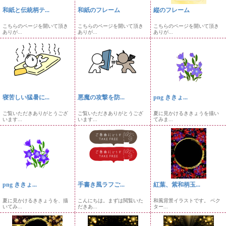
和紙と伝統柄テ...
和紙のフレーム
縦のフレーム
こちらのページを開いて頂き
こちらのページを開いて頂き
こちらのページを開いて頂き
ありが...
ありが...
ありが...
寝苦しい猛暑に...
悪魔の攻撃を防...
png ききょ...
ご覧いただきありがとうござ
ご覧いただきありがとうござ
夏に見かけるききょうを描い
います...
います...
てみま...
png ききょ...
手書き風ラフご...
紅葉、紫和柄玉...
夏に見かけるききょうを、描
こんにちは。まずは閲覧いた
和風背景イラストです。 ベク
いてみ...
だきあ...
ター...