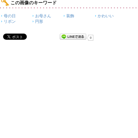
この画像のキーワード
母の日
お母さん
装飾
かわいい
リボン
円形
0