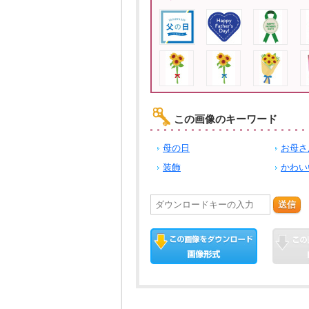
この画像のキーワード
母の日
お母さ
装飾
かわい
送信