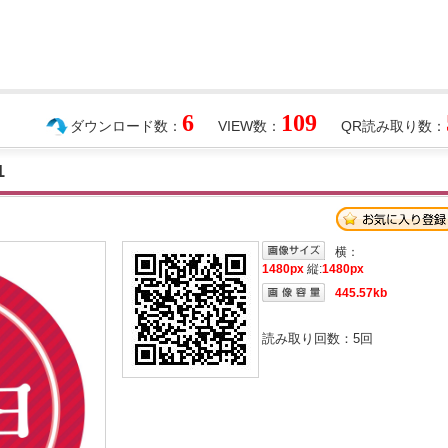
6
109
ダウンロード数：
VIEW数：
QR読み取り数：
1
横：
1480px
縦:
1480px
445.57kb
読み取り回数：
5
回