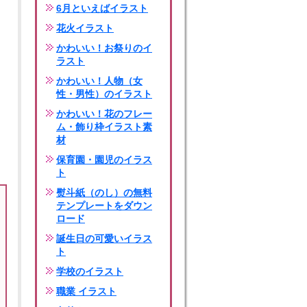
6月といえばイラスト
花火イラスト
かわいい！お祭りのイ
ラスト
かわいい！人物（女
性・男性）のイラスト
かわいい！花のフレー
ム・飾り枠イラスト素
材
保育園・園児のイラス
ト
熨斗紙（のし）の無料
テンプレートをダウン
ロード
誕生日の可愛いイラス
ト
学校のイラスト
職業 イラスト