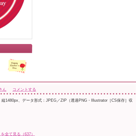
さん
コメントする
 縦1480px、データ形式：JPEG／ZIP（透過PNG・Illustrator［CS保存］収
を全て見る（637）