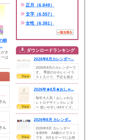
正月（6,849）
文字（6,557）
女性（6,381）
の朝
.
ダウンロードランキング
はがき
ターは
2026年8月カレンダー...
2026年8月のカレンダーで
す。 季節のかわいいイラ
スト入りで、予定を描き
込めるスペ...
2026年★8月★おしゃ...
毎年大人気！おしゃれな
さん
レトロデザインカレンダ
ー 使いやすいA4サイズ。
illust...
2026年8月 カレンダ...
さん
2026年8月 カレンダー
令和8年 A4横のイラスト
です。8月をテーマにお祭