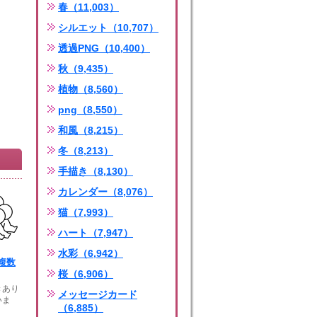
春（11,003）
シルエット（10,707）
透過PNG（10,400）
秋（9,435）
植物（8,560）
png（8,550）
和風（8,215）
冬（8,213）
手描き（8,130）
カレンダー（8,076）
猫（7,993）
ハート（7,947）
水彩（6,942）
複数
桜（6,906）
きあり
メッセージカード
いま
（6,885）