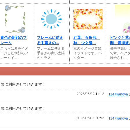
青色の朝顔のフ
フレームに使え
紅葉、五角形、
ピンクと紫
レーム
る手書きの...
秋、少女漫...
顔、青海波..
こちらは夏をイメ
フレームに使える
秋のイメージ背景
暑中見舞い
ージした朝顔のフ
手書きの青い太陽
イラストです。 ベ
です。ベク
レームイ...
のイラス...
クター...
統合され...
装飾に利用させて頂きます！
2026/05/02 11:12
1147kanoya
装飾に利用させて頂きます！
2026/05/02 10:52
1147kanoya