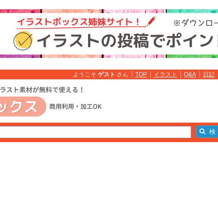
ようこそ
ゲスト
さん
TOP
イラスト
Q&A
日記