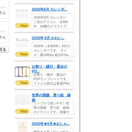
りの提...
2026年8月 カレンダ...
さん
2026年8月 カレンダー
二色のアイコン 令和8
年 A4横のイラストで
す。8月をテ...
さん
2026年 8月 かわい...
2026年（令和8年）8月の
を見る
カレンダーです。 サイ
ズ：横1480px 縦1047px...
お祭り・縁日・屋台の
PO...
お祭り・縁日・屋台の
POPテンプレートです。
ファイル形式は透過PNG
です。---太め...
世界の国旗 塗り絵 線
画
シンプルで使いやすい世
界の国旗 塗り絵 線画
のイラストです。画像デ
ータとEPSデータ...
2026年★9月★おしゃ...
毎年大人気！おしゃれな