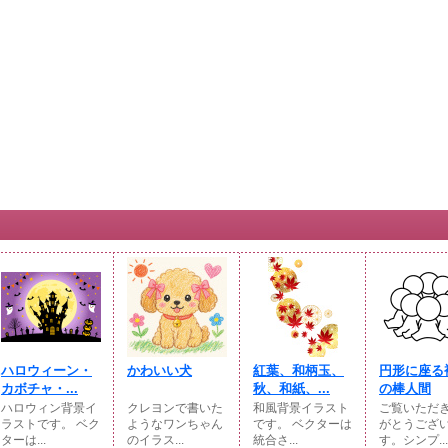
ハロウィーン・
かわいい犬
紅葉、和柄玉、
円形に座る
カボチャ・...
秋、和紙、...
の棒人間
ハロウィン背景イ
クレヨンで書いた
和風背景イラスト
ご覧いただ
ラストです。 ベク
ようなワンちゃん
です。 ベクターは
がとうござ
ターは...
のイラス...
統合さ...
す。シンプ...