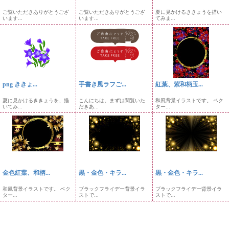
ご覧いただきありがとうござ
ご覧いただきありがとうござ
夏に見かけるききょうを描い
います...
います...
てみま...
png ききょ...
手書き風ラフご...
紅葉、紫和柄玉...
夏に見かけるききょうを、描
こんにちは。まずは閲覧いた
和風背景イラストです。 ベク
いてみ...
だきあ...
ター...
金色紅葉、和柄...
黒・金色・キラ...
黒・金色・キラ...
和風背景イラストです。 ベク
ブラックフライデー背景イラ
ブラックフライデー背景イラ
ター...
ストで...
ストで...