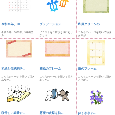
令和８年、20...
グラデーション...
和風グリーンの...
令和８年、2026年、9月横型
イラストをご覧頂き誠にあり
こちらのページを開いて頂き
カ...
がとう...
ありが...
和紙と伝統柄テ...
和紙のフレーム
縦のフレーム
こちらのページを開いて頂き
こちらのページを開いて頂き
こちらのページを開いて頂き
ありが...
ありが...
ありが...
寝苦しい猛暑に...
悪魔の攻撃を防...
png ききょ...