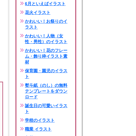
6月といえばイラスト
花火イラスト
かわいい！お祭りのイ
ラスト
かわいい！人物（女
性・男性）のイラスト
かわいい！花のフレー
ム・飾り枠イラスト素
材
保育園・園児のイラス
ト
熨斗紙（のし）の無料
テンプレートをダウン
ロード
誕生日の可愛いイラス
ト
学校のイラスト
職業 イラスト