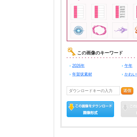
この画像のキーワード
2026年
午年
年賀状素材
かわい
送信