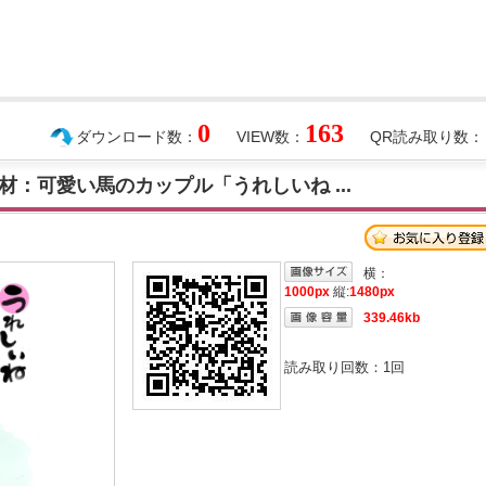
0
163
ダウンロード数：
VIEW数：
QR読み取り数：
：可愛い馬のカップル「うれしいね ...
横：
1000px
縦:
1480px
339.46kb
読み取り回数：
1
回