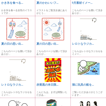
かき氷を食べる...
夏のかわいいフ...
9月素材イメー...
かき氷を食べる女性のイラス
イラストをご覧頂き誠にあり
こちらのページを開いて頂き
トです...
がとう...
ありが...
夏の日の思い出...
夏の日の思い出...
レロトなラジカ...
こちらのページを開いて頂き
こちらのページを開いて頂き
こちらはレトロなラジカセを
ありが...
ありが...
イメー...
レトロなラジカ...
赤黄黒の本日限...
湖に玩具の船を...
こちらはレトロなラジカセを
こんにちは。まずは閲覧いた
ご覧いただきありがとうござ
イメー...
だきあ...
います...