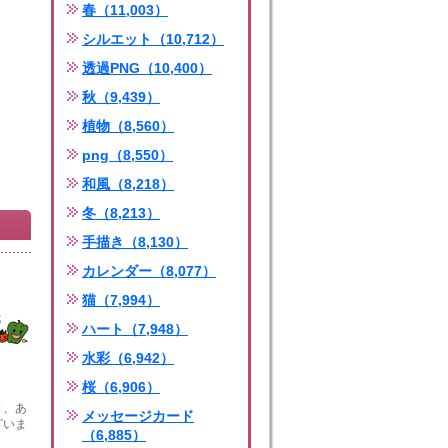
春（11,003）
シルエット（10,712）
透過PNG（10,400）
秋（9,439）
植物（8,560）
png（8,550）
和風（8,218）
冬（8,213）
手描き（8,130）
カレンダー（8,077）
猫（7,994）
ハート（7,948）
水彩（6,942）
桜（6,906）
き、あ
メッセージカード
ざいま
（6,885）