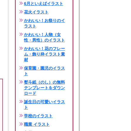
6月といえばイラスト
花火イラスト
かわいい！お祭りのイ
ラスト
かわいい！人物（女
性・男性）のイラスト
かわいい！花のフレー
ム・飾り枠イラスト素
材
保育園・園児のイラス
ト
熨斗紙（のし）の無料
テンプレートをダウン
ロード
誕生日の可愛いイラス
ト
学校のイラスト
職業 イラスト