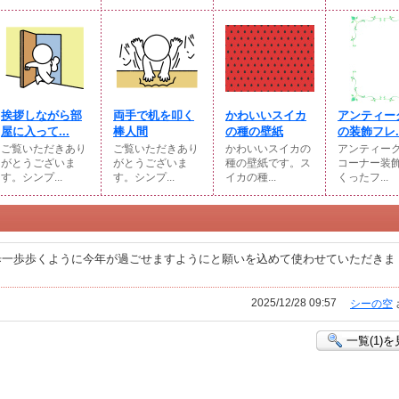
挨拶しながら部
両手で机を叩く
かわいいスイカ
アンティー
屋に入って...
棒人間
の種の壁紙
の装飾フレ..
ご覧いただきあり
ご覧いただきあり
かわいいスイカの
アンティー
がとうございま
がとうございま
種の壁紙です。ス
コーナー装
す。シンプ...
す。シンプ...
イカの種...
くったフ...
歩一歩歩くように今年が過ごせますようにと願いを込めて使わせていただきま
2025/12/28 09:57
シーの空
一覧(1)