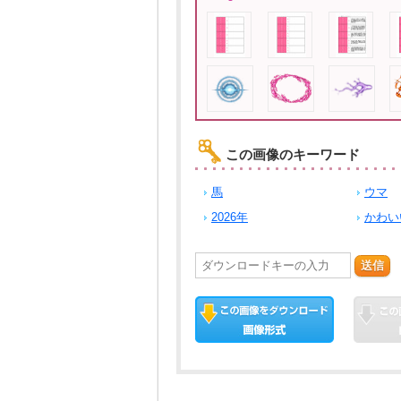
この画像のキーワード
馬
ウマ
2026年
かわい
送信