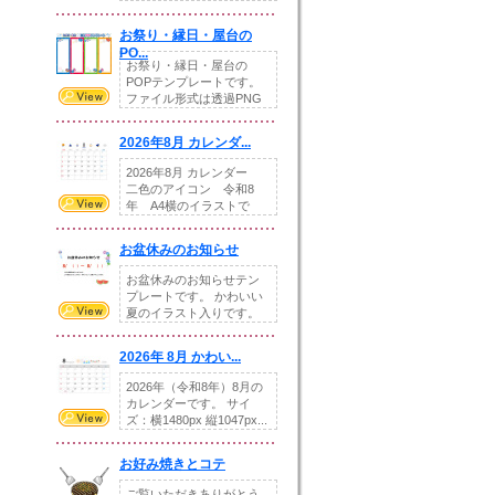
りの提...
お祭り・縁日・屋台の
PO...
お祭り・縁日・屋台の
POPテンプレートです。
ファイル形式は透過PNG
です。---太め...
2026年8月 カレンダ...
2026年8月 カレンダー
二色のアイコン 令和8
年 A4横のイラストで
す。8月をテ...
お盆休みのお知らせ
お盆休みのお知らせテン
プレートです。 かわいい
夏のイラスト入りです。
休業日の日付けを...
2026年 8月 かわい...
2026年（令和8年）8月の
カレンダーです。 サイ
ズ：横1480px 縦1047px...
お好み焼きとコテ
ご覧いただきありがとう