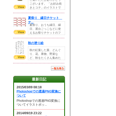
ございます。 「お好み焼
きとコテ」のイラストで
す。 ホームペー...
夏祭り 縁日チケット
テ...
夏祭り、おうち縁日、縁
日、屋台ごっこなどに使
えるお祭りチケットのフ
ォーマットです。Z...
秋の塗り絵
秋の紅葉した葉、どんぐ
り、花、果物、野菜な
ど、秋をたくさん集めた
塗り絵素材です。小さ...
最新日記
2015/03/09 08:18
Photoshopでの透過PNG変換に
ついて
Photoshopでの透過PNG変換に
ついてイラストボッ...
2014/09/19 23:22