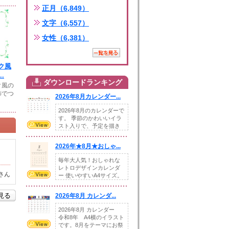
正月（6,849）
文字（6,557）
女性（6,381）
ク風
.
ダウンロードランキング
ク風の
飾でつ
2026年8月カレンダー...
2026年8月のカレンダーで
す。 季節のかわいいイラ
スト入りで、予定を描き
込めるスペ...
2026年★8月★おしゃ...
毎年大人気！おしゃれな
レトロデザインカレンダ
さん
ー 使いやすいA4サイズ。
illust...
を見る
2026年8月 カレンダ...
2026年8月 カレンダー
令和8年 A4横のイラスト
です。8月をテーマにお祭