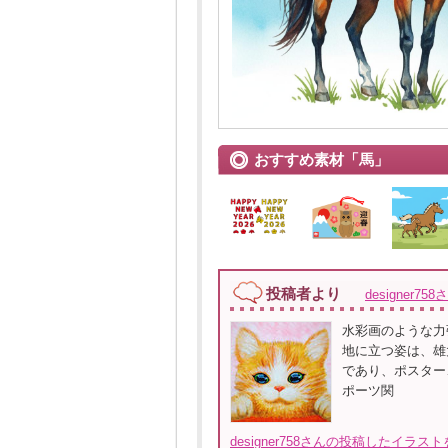
おすすめ素材「馬」
投稿者より
designer758
水彩画のような力
地に立つ姿は、雄
であり、ポスター
ポーツ関
designer758さんの投稿したイラス