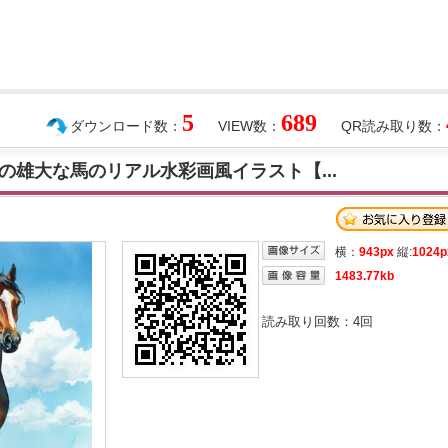
5
689
ダウンロード数：
VIEW数：
QR読み取り数：
の雄大な馬のリアル水彩画風イラスト【...
横：
943px
縦:
1024p
1483.77kb
読み取り回数：
4
回