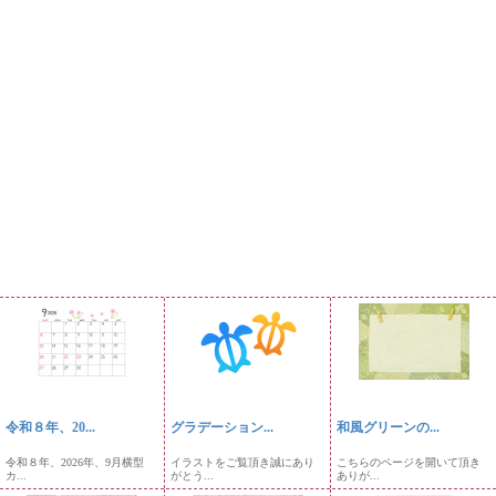
令和８年、20...
グラデーション...
和風グリーンの...
令和８年、2026年、9月横型
イラストをご覧頂き誠にあり
こちらのページを開いて頂き
カ...
がとう...
ありが...