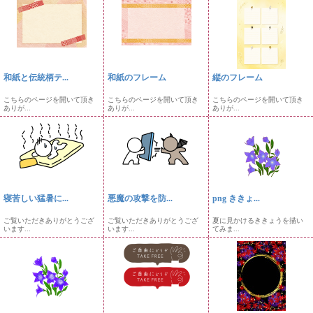
和紙と伝統柄テ...
和紙のフレーム
縦のフレーム
こちらのページを開いて頂き
こちらのページを開いて頂き
こちらのページを開いて頂き
ありが...
ありが...
ありが...
寝苦しい猛暑に...
悪魔の攻撃を防...
png ききょ...
ご覧いただきありがとうござ
ご覧いただきありがとうござ
夏に見かけるききょうを描い
います...
います...
てみま...