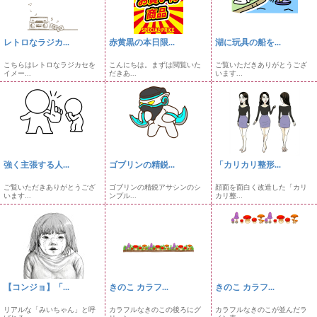
レトロなラジカ...
赤黄黒の本日限...
湖に玩具の船を...
こちらはレトロなラジカセを
こんにちは。まずは閲覧いた
ご覧いただきありがとうござ
イメー...
だきあ...
います...
強く主張する人...
ゴブリンの精鋭...
「カリカリ整形...
ご覧いただきありがとうござ
ゴブリンの精鋭アサシンのシ
顔面を面白く改造した「カリ
います...
ンプル...
カリ整...
【コンジョ】「...
きのこ カラフ...
きのこ カラフ...
リアルな「みいちゃん」と呼
カラフルなきのこの後ろにグ
カラフルなきのこが並んだラ