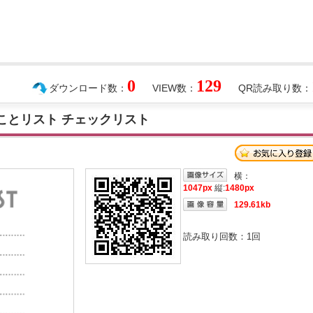
0
129
ダウンロード数：
VIEW数：
QR読み取り数：
ることリスト チェックリスト
横：
1047px
縦:
1480px
129.61kb
読み取り回数：
1
回