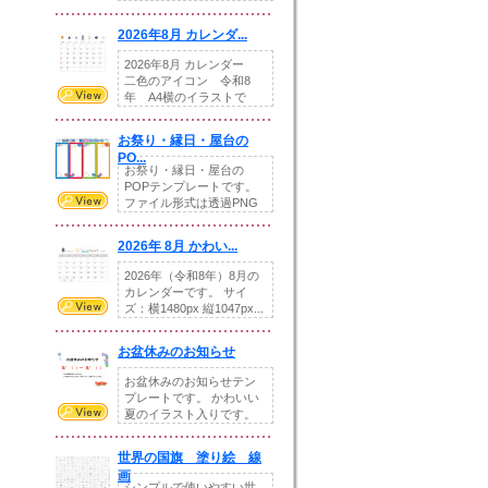
りの提...
2026年8月 カレンダ...
2026年8月 カレンダー
二色のアイコン 令和8
年 A4横のイラストで
す。8月をテ...
お祭り・縁日・屋台の
PO...
お祭り・縁日・屋台の
POPテンプレートです。
ファイル形式は透過PNG
です。---太め...
2026年 8月 かわい...
2026年（令和8年）8月の
カレンダーです。 サイ
ズ：横1480px 縦1047px...
お盆休みのお知らせ
お盆休みのお知らせテン
プレートです。 かわいい
夏のイラスト入りです。
休業日の日付けを...
世界の国旗 塗り絵 線
画
シンプルで使いやすい世