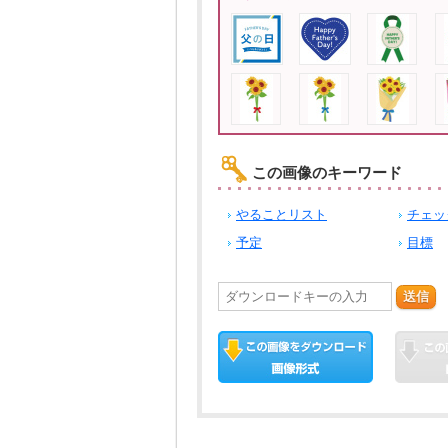
この画像のキーワード
やることリスト
チェッ
予定
目標
送信