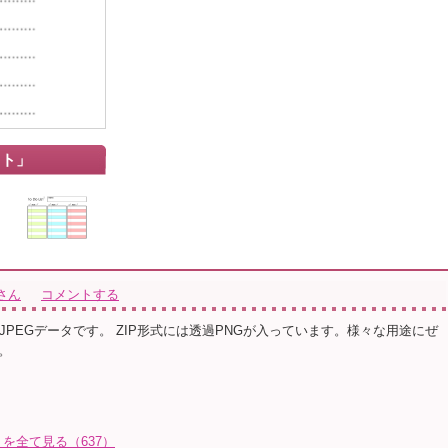
スト」
さん
コメントする
7pxのJPEGデータです。 ZIP形式には透過PNGが入っています。様々な用途にぜ
。
を全て見る（637）