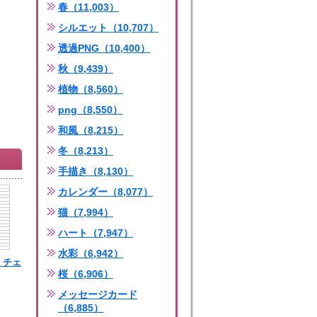
春（11,003）
シルエット（10,707）
透過PNG（10,400）
秋（9,439）
植物（8,560）
png（8,550）
和風（8,215）
冬（8,213）
手描き（8,130）
カレンダー（8,077）
猫（7,994）
ハート（7,947）
水彩（6,942）
_チェ
桜（6,906）
ng
メッセージカード
（6,885）