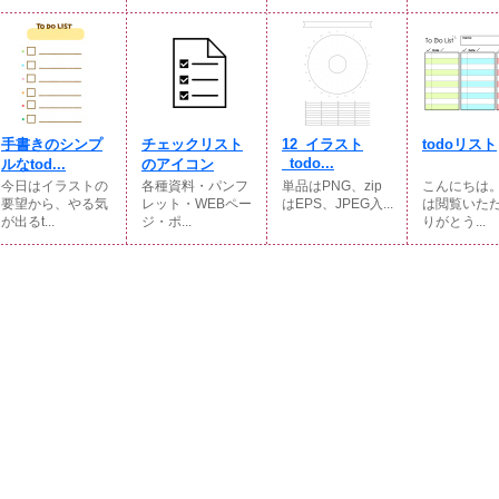
手書きのシンプ
チェックリスト
12_イラスト
todoリスト
_todo...
ルなtod...
のアイコン
今日はイラストの
各種資料・パンフ
単品はPNG、zip
こんにちは
要望から、やる気
レット・WEBペー
はEPS、JPEG入...
は閲覧いた
が出るt...
ジ・ポ...
りがとう...