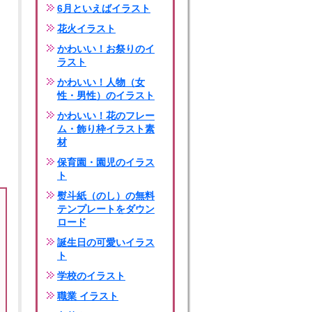
6月といえばイラスト
花火イラスト
かわいい！お祭りのイ
ラスト
かわいい！人物（女
性・男性）のイラスト
かわいい！花のフレー
ム・飾り枠イラスト素
材
保育園・園児のイラス
ト
熨斗紙（のし）の無料
テンプレートをダウン
ロード
誕生日の可愛いイラス
ト
学校のイラスト
職業 イラスト