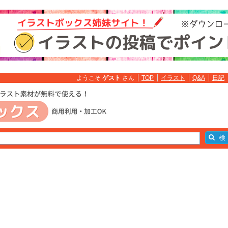
ようこそ
ゲスト
さん
TOP
イラスト
Q&A
日記