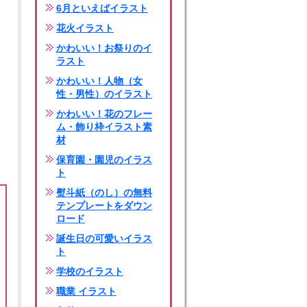
6月といえばイラスト
花火イラスト
かわいい！お祭りのイ
ラスト
かわいい！人物（女
性・男性）のイラスト
かわいい！花のフレー
ム・飾り枠イラスト素
材
保育園・園児のイラス
ト
熨斗紙（のし）の無料
テンプレートをダウン
ロード
誕生日の可愛いイラス
ト
学校のイラスト
職業 イラスト