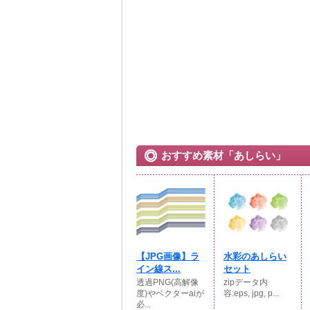
おすすめ素材「あしらい」
【JPG画像】ラ
水彩のあしらい
イン線ス...
セット
透過PNG(高解像
zipデータ内
度)やベクターaiが
容:eps, jpg, p...
必...