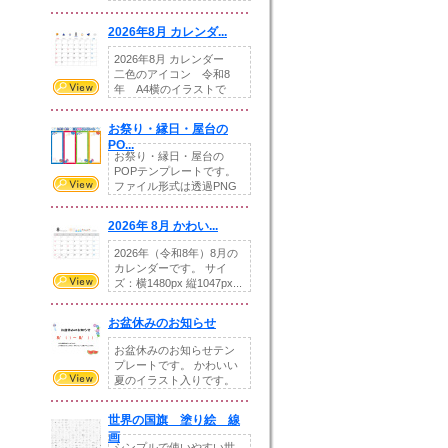
りの提...
2026年8月 カレンダ...
2026年8月 カレンダー
二色のアイコン 令和8
年 A4横のイラストで
す。8月をテ...
お祭り・縁日・屋台の
PO...
お祭り・縁日・屋台の
POPテンプレートです。
ファイル形式は透過PNG
です。---太め...
2026年 8月 かわい...
2026年（令和8年）8月の
カレンダーです。 サイ
ズ：横1480px 縦1047px...
お盆休みのお知らせ
お盆休みのお知らせテン
プレートです。 かわいい
夏のイラスト入りです。
休業日の日付けを...
世界の国旗 塗り絵 線
画
シンプルで使いやすい世