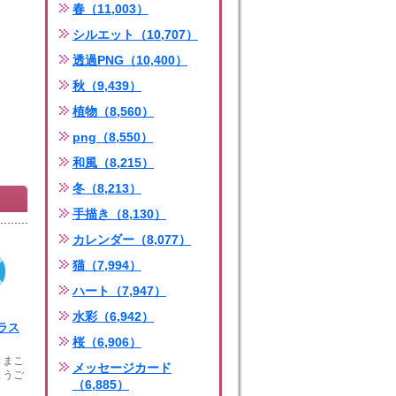
春（11,003）
シルエット（10,707）
透過PNG（10,400）
秋（9,439）
植物（8,560）
png（8,550）
和風（8,215）
冬（8,213）
手描き（8,130）
カレンダー（8,077）
猫（7,994）
ハート（7,947）
水彩（6,942）
ラス
桜（6,906）
きまこ
メッセージカード
とうご
（6,885）