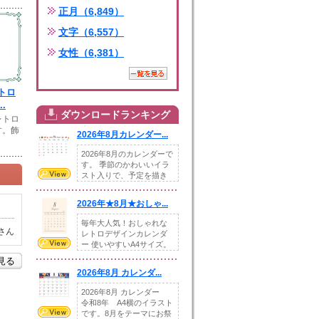
正月（6,849）
文字（6,557）
女性（6,381）
トロ
.
ダウンロードランキング
レトロ
す。飾
2026年8月カレンダー...
2026年8月のカレンダーで
す。 季節のかわいいイラ
スト入りで、予定を描き
込めるスペ...
2026年★8月★おしゃ...
毎年大人気！おしゃれな
さん
レトロデザインカレンダ
ー 使いやすいA4サイズ。
illust...
を見る
2026年8月 カレンダ...
2026年8月 カレンダー
令和8年 A4横のイラスト
です。8月をテーマにお祭