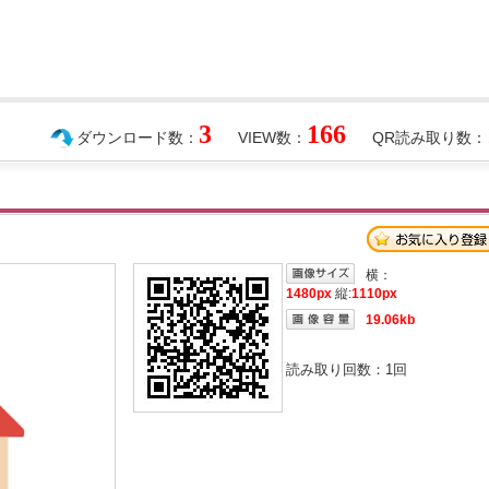
3
166
ダウンロード数：
VIEW数：
QR読み取り数：
横：
1480px
縦:
1110px
19.06kb
読み取り回数：
1
回