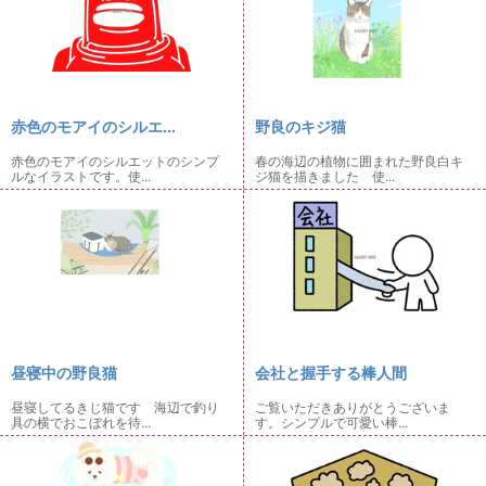
赤色のモアイのシルエ...
野良のキジ猫
赤色のモアイのシルエットのシンプ
春の海辺の植物に囲まれた野良白キ
ルなイラストです。使...
ジ猫を描きました 使...
昼寝中の野良猫
会社と握手する棒人間
昼寝してるきじ猫です 海辺で釣り
ご覧いただきありがとうございま
具の横でおこぼれを待...
す。シンプルで可愛い棒...