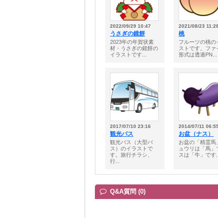
2022/09/29 10:47
2021/08/23 11:2
うさぎの鏡餅
桃
2023年の年賀状素
フルーツの桃の
材・うさぎの鏡餅の
ストです。ファ
イラストです...
形式は透過PN...
2017/07/10 23:16
2014/07/11 06:5
観光バス
お盆（ナス）
観光バス（大型バ
お盆の「精霊馬
ス）のイラストで
ュウリは「馬」
す。旅行チラシ、
スは「牛」です..
行...
Q&A質問 (0)