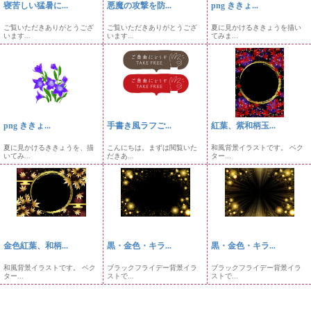
寝苦しい猛暑に...
悪魔の攻撃を防...
png ききょ...
ご覧いただきありがとうござ
ご覧いただきありがとうござ
夏に見かけるききょうを描い
います...
います...
てみま...
png ききょ...
手書き風ラフご...
紅葉、紫和柄玉...
夏に見かけるききょうを、描
こんにちは。まずは閲覧いた
和風背景イラストです。 ベク
いてみ...
だきあ...
ター...
金色紅葉、和柄...
黒・金色・キラ...
黒・金色・キラ...
和風背景イラストです。 ベク
ブラックフライデー背景イラ
ブラックフライデー背景イラ
ター...
ストで...
ストで...