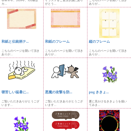
令和８年、2026年、9月横型
イラストをご覧頂き誠にあり
こちらのページを開いて頂き
カ...
がとう...
ありが...
和紙と伝統柄テ...
和紙のフレーム
縦のフレーム
こちらのページを開いて頂き
こちらのページを開いて頂き
こちらのページを開いて頂き
ありが...
ありが...
ありが...
寝苦しい猛暑に...
悪魔の攻撃を防...
png ききょ...
ご覧いただきありがとうござ
ご覧いただきありがとうござ
夏に見かけるききょうを描い
います...
います...
てみま...