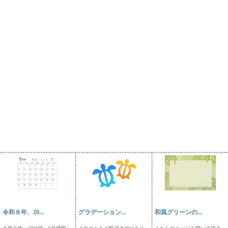
令和８年、20...
グラデーション...
和風グリーンの...