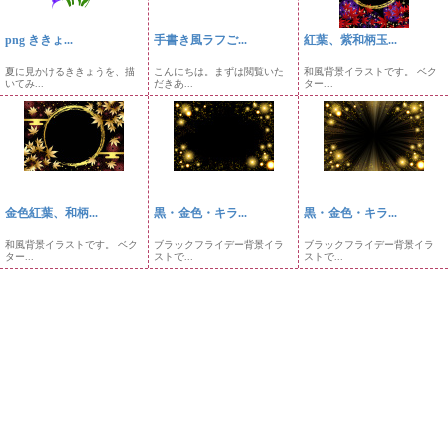
png ききょ...
手書き風ラフご...
紅葉、紫和柄玉...
夏に見かけるききょうを、描
こんにちは。まずは閲覧いた
和風背景イラストです。 ベク
いてみ...
だきあ...
ター...
金色紅葉、和柄...
黒・金色・キラ...
黒・金色・キラ...
和風背景イラストです。 ベク
ブラックフライデー背景イラ
ブラックフライデー背景イラ
ター...
ストで...
ストで...