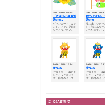
2017/06/18 01:14
2017/04/17 01:3
【透過PNG画像透
鯉のぼり3匹 
過png...
過png
ダウンロード、コメ
見に来ていただ
ント、ファン登録あ
して誠にありが
りがとうござい...
ございます。(...
2016/12/18 19:24
2016/12/18 15:2
黄鬼06
青鬼06
ご覧下さり、誠にあ
ご覧下さり、誠
りがとうございま
りがとうござい
す。節分のイラス...
す。節分のイラス.
Q&A質問 (0)