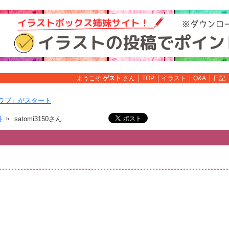
ようこそ
ゲスト
さん
TOP
イラスト
Q&A
日記
ラブ」がスタート
料
satomi3150さん