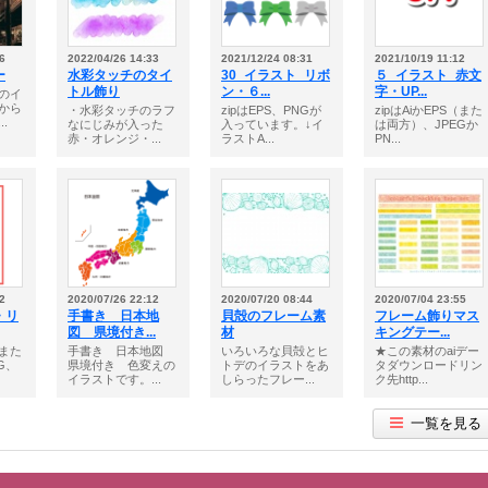
6
2022/04/26 14:33
2021/12/24 08:31
2021/10/19 11:12
ー
水彩タッチのタイ
30_イラスト_リボ
５_イラスト_赤文
トル飾り
ン・６...
字・UP...
のイ
から
・水彩タッチのラフ
zipはEPS、PNGが
zipはAiかEPS（また
.
なにじみが入った
入っています。↓イ
は両方）、JPEGか
赤・オレンジ・...
ラストA...
PN...
2
2020/07/26 22:12
2020/07/20 08:44
2020/07/04 23:55
・リ
手書き 日本地
貝殻のフレーム素
フレーム飾りマス
図 県境付き...
材
キングテー...
（また
手書き 日本地図
いろいろな貝殻とヒ
★この素材のaiデー
G、
県境付き 色変えの
トデのイラストをあ
タダウンロードリン
イラストです。...
しらったフレー...
ク先http...
一覧を見る