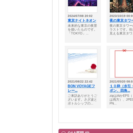
2024/07/08 20:02
2023/10/19 00:0
東京ナイトネオン
夜の東京タワ
未来的な東京の夜景
夜の東京タワー
を描いたものです。
ラストです。街
「TOKYO」...
見える東京タワ..
2021/08/22 22:42
2021/05/20 08:0
BON VOYAGEフ
１０枠（水引
レー...
ボン、四角...
ご来訪ありがとうご
zipはAiかEPS
ざいます。さざ波と
は両方）、JPE
ボトルシップの...
PN...