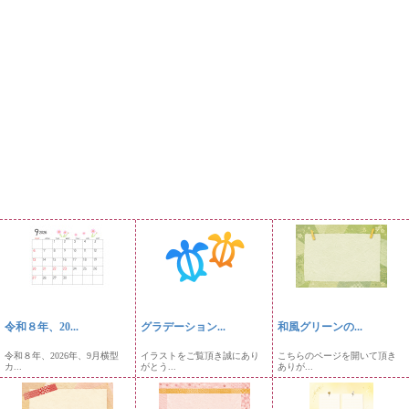
令和８年、20...
グラデーション...
和風グリーンの...
令和８年、2026年、9月横型
イラストをご覧頂き誠にあり
こちらのページを開いて頂き
カ...
がとう...
ありが...