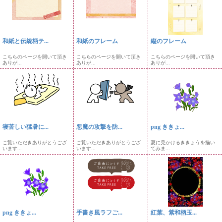
和紙と伝統柄テ...
和紙のフレーム
縦のフレーム
こちらのページを開いて頂き
こちらのページを開いて頂き
こちらのページを開いて頂き
ありが...
ありが...
ありが...
寝苦しい猛暑に...
悪魔の攻撃を防...
png ききょ...
ご覧いただきありがとうござ
ご覧いただきありがとうござ
夏に見かけるききょうを描い
います...
います...
てみま...
png ききょ...
手書き風ラフご...
紅葉、紫和柄玉...